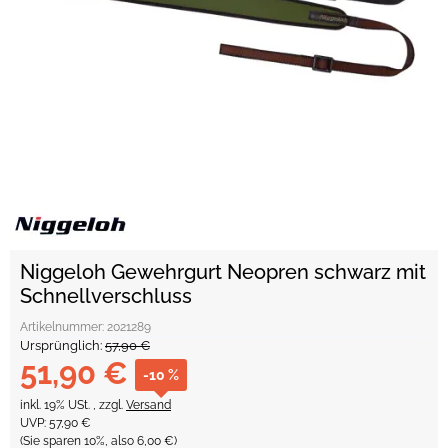
Niggeloh Gewehrgurt Neopren schwarz mit
Schnellverschluss
Artikelnummer:
2021289
Ursprünglich:
57,90 €
51,90 €
-10 %
inkl. 19% USt. , zzgl.
Versand
UVP
:
57,90 €
(Sie sparen
10%
, also
6,00 €
)