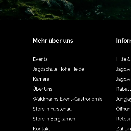
Mehr über uns
Info
Events
Hilfe &
Jagdschule Hohe Heide
Jagdwa
Karriere
Jagdwe
Über Uns
Rabat
Waidmanns Event-Gastronomie
Jungj
Store in Fürstenau
Öffnun
Store in Bergkamen
Retour
Kontakt
Zahlun