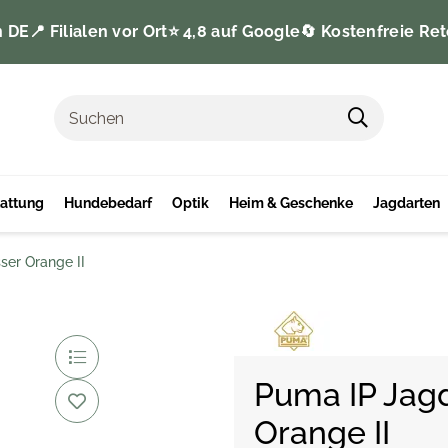
n DE
📍 Filialen vor Ort
⭐️ 4,8 auf Google
🔄 Kostenfreie Ret
tattung
Hundebedarf
Optik
Heim & Geschenke
Jagdarten
er Orange II
Puma IP Jag
Orange II