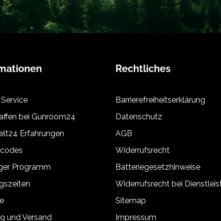
rmationen
Rechtliches
 Service
Barrierefreiheitserklärung
ffen bei Gunroom24
Datenschutz
lt24 Erfahrungen
AGB
tcodes
Widerrufsrecht
äger Programm
Batteriegesetzhinweise
gszeiten
Widerrufsrecht bei Dienstlei
e
Sitemap
g und Versand
Impressum