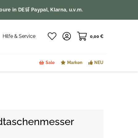
oure in DE
🛒 Paypal, Klarna, u.v.m.
Hilfe & Service
0,00 €
Sale
Marken
NEU
dtaschenmesser