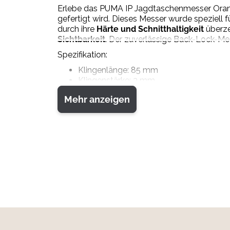
Erlebe das PUMA IP Jagdtaschenmesser Orang
gefertigt wird. Dieses Messer wurde speziell f
durch ihre
Härte und Schnitthaltigkeit
überze
Sichtbarkeit
. Der zuverlässige Back-Lock-Mec
Spezifikation:
Klingenlänge: 85 mm
Klingenstärke: 3 mm
Stahl / Härte: 440A / 55-57 HRC
Mehr anzeigen
Aufbrechklinge: 2 mm
Arretierung der Klingen und Säge: back 
Beschalung: G10, orange
Länge geschlossen: 118 mm
Messergewicht: 195 g