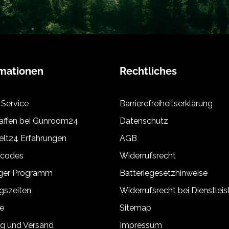
rmationen
Rechtliches
 Service
Barrierefreiheitserklärung
ffen bei Gunroom24
Datenschutz
lt24 Erfahrungen
AGB
tcodes
Widerrufsrecht
äger Programm
Batteriegesetzhinweise
gszeiten
Widerrufsrecht bei Dienstlei
e
Sitemap
g und Versand
Impressum