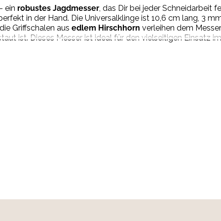
– ein
robustes Jagdmesser
, das Dir bei jeder Schneidarbeit 
perfekt in der Hand. Die Universalklinge ist 10,6 cm lang, 3 
die Griffschalen aus
edlem Hirschhorn
verleihen dem Messer 
aut ist. Dieses Messer ist ideal für den vielseitigen Einsatz im