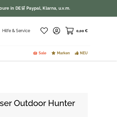
oure in DE
🛒 Paypal, Klarna, u.v.m.
Hilfe & Service
0,00 €
Sale
Marken
NEU
ser Outdoor Hunter