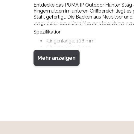
Entdecke das PUMA IP Outdoor Hunter Stag 
Fingermulden im unteren Griffbereich liegt es 
Stahl gefertigt. Die Backen aus Neusilber und 
sorgt dafür, dass Dein Messer stets sicher verst
Spezifikation:
Klingenlänge: 106 mm
Klingenstärke: 3 mm
Stahl / Härte: 1.4125 / 57-58 HRC
Mehr anzeigen
Gesamtlänge: 222 mm
Messergewicht: 208 g
Backen: Neusilber
Beschalung: Hirschhorn
Scheide: Sattelleder