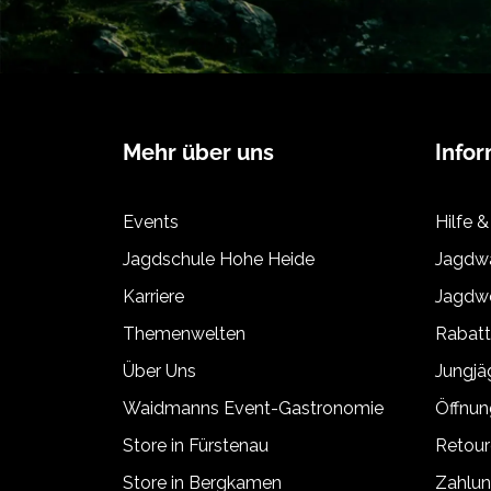
Mehr über uns
Info
Events
Hilfe &
Jagdschule Hohe Heide
Jagdwa
Karriere
Jagdwe
Themenwelten
Rabat
Über Uns
Jungj
Waidmanns Event-Gastronomie
Öffnun
Store in Fürstenau
Retour
Store in Bergkamen
Zahlun