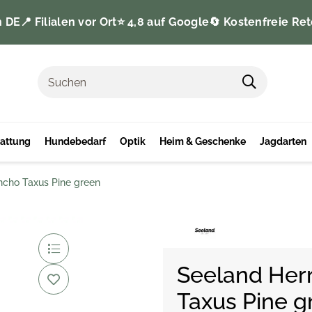
n DE
📍 Filialen vor Ort
⭐️ 4,8 auf Google
🔄 Kostenfreie Ret
tattung
Hundebedarf
Optik
Heim & Geschenke
Jagdarten
cho Taxus Pine green
Seeland Her
Taxus Pine g