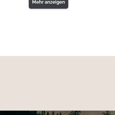
den
Poncho aufspannen
können, wenn Sie i
Mehr anzeigen
Verstellbare Kapuze
Brusttasche
Druckknöpfe an den Seiten
6 Ösen für multifunktionale Verwendun
Inkl. 4 elastischer Halterungen mit Kuge
100 % Polyester, Pongé
SEETEX® 7000/5000