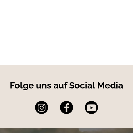
hn auf diese Weise
als Plane verwenden
wollen.
g
lende, in 2 Größen
Folge uns auf Social Media