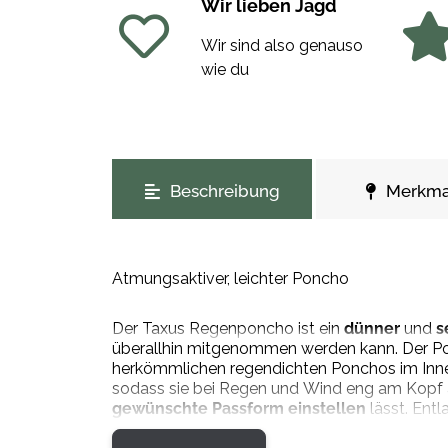
Wir lieben Jagd
Wir sind also genauso
wie du
weitere Registerkarten anzeigen
Beschreibung
Merkma
Atmungsaktiver, leichter Poncho
Der Taxus Regenponcho ist ein
dünner
und
s
überallhin mitgenommen werden kann. Der P
herkömmlichen regendichten Ponchos im Inne
sodass sie bei Regen und Wind eng am Kopf an
gewünschte Passform einstellen
lässt. Ent
können, wenn Sie z. B. einen Windschutz benöt
Dünnes und leichtes Material