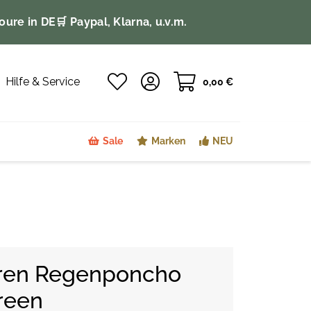
oure in DE
🛒 Paypal, Klarna, u.v.m.
Hilfe & Service
0,00 €
Sale
Marken
NEU
ren Regenponcho
reen