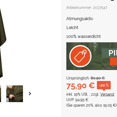
Artikelnummer:
2037547
Atmungsaktiv
Leicht
100% wasserdicht
Ursprünglich:
80,90 €
75,90 €
-20 %
inkl. 19% USt. , zzgl.
Versand
UVP
:
94,95 €
(Sie sparen
20%
, also
19,05 €
)