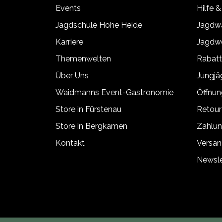
Events
Hilfe &
Jagdschule Hohe Heide
Jagdwa
Karriere
Jagdwe
Themenwelten
Rabat
Über Uns
Jungj
Waidmanns Event-Gastronomie
Öffnun
Store in Fürstenau
Retour
Store in Bergkamen
Zahlun
Kontakt
Versan
Newsle