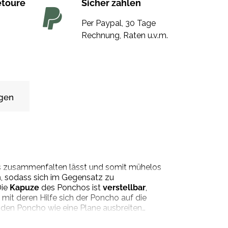
etoure
Sicher zahlen
Per Paypal, 30 Tage
Rechnung, Raten u.v.m.
gen
hos zusammenfalten lässt und somit mühelos
n
, sodass sich im Gegensatz zu
ie
Kapuze
des Ponchos ist
verstellbar
,
mit deren Hilfe sich der Poncho auf die
e den Poncho wie eine Plane ausbreiten
erschiedenen Längen geliefert, mit denen Sie