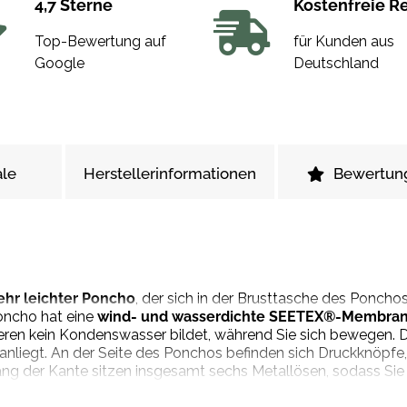
4,7 Sterne
Kostenfreie R
Top-Bewertung auf
für Kunden aus
Google
Deutschland
le
Herstellerinformationen
Bewertun
ehr leichter Poncho
, der sich in der Brusttasche des Ponc
oncho hat eine
wind- und wasserdichte SEETEX®-Membra
ren kein Kondenswasser bildet, während Sie sich bewegen. D
liegt. An der Seite des Ponchos befinden sich Druckknöpfe, 
lang der Kante sitzen insgesamt sechs Metallösen, sodass Si
igen. Er wird mit vier starken elastischen Schnüren in zwei v