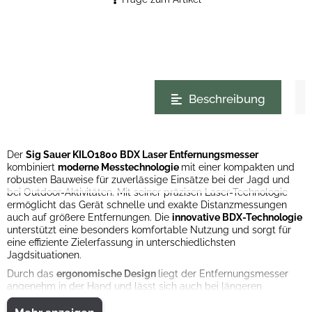
weitere Registerkarten anzeigen
Beschreibung
Der
Sig Sauer KILO1800 BDX Laser Entfernungsmesser
kombiniert
moderne Messtechnologie
mit einer kompakten und
robusten Bauweise für zuverlässige Einsätze bei der Jagd und
bei Outdoor-Aktivitäten. Mit seiner präzisen Laser-Technologie
ermöglicht das Gerät schnelle und exakte Distanzmessungen
auch auf größere Entfernungen. Die
innovative BDX-Technologie
unterstützt eine besonders komfortable Nutzung und sorgt für
eine effiziente Zielerfassung in unterschiedlichsten
Jagdsituationen.
Durch das
ergonomische Design
liegt der Entfernungsmesser
angenehm in der Hand und lässt sich auch bei längeren
Einsätzen komfortabel bedienen. Die klare und gut ablesbare
Anzeige
erleichtert das schnelle Erfassen wichtiger Messdaten