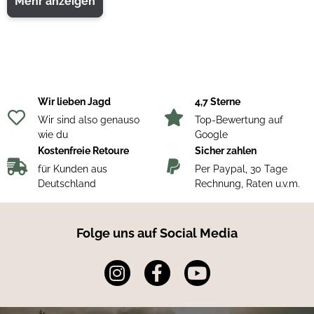
Mehr anzeigen
selbst bei schwierigen Lichtverhältnissen. Dank der
widerstandsfähigen Verarbeitung
eignet sich der Sig Sauer
KILO1800 BDX optimal für anspruchsvolle Bedingungen im
Revier sowie für vielseitige Outdoor-Abenteuer.
Wir lieben Jagd
4,7 Sterne
Wir sind also genauso
Top-Bewertung auf
wie du
Google
Kostenfreie Retoure
Sicher zahlen
für Kunden aus
Per Paypal, 30 Tage
Deutschland
Rechnung, Raten u.v.m.
Folge uns auf Social Media