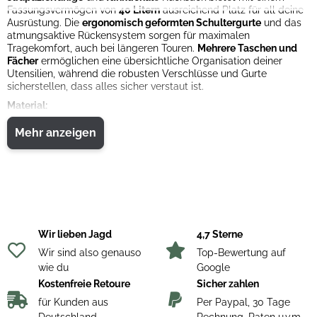
Fassungsvermögen von
40 Litern
ausreichend Platz für all deine
Ausrüstung. Die
ergonomisch geformten Schultergurte
und das
atmungsaktive Rückensystem sorgen für maximalen
Tragekomfort, auch bei längeren Touren.
Mehrere Taschen und
Fächer
ermöglichen eine übersichtliche Organisation deiner
Utensilien, während die robusten Verschlüsse und Gurte
sicherstellen, dass alles sicher verstaut ist.
Material:
100% Polyester
Mehr anzeigen
Wir lieben Jagd
4,7 Sterne
Wir sind also genauso
Top-Bewertung auf
wie du
Google
Kostenfreie Retoure
Sicher zahlen
für Kunden aus
Per Paypal, 30 Tage
Deutschland
Rechnung, Raten u.v.m.