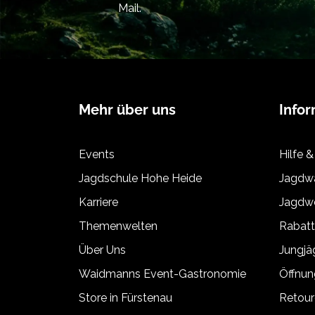
Mail.
Mehr über uns
Info
Events
Hilfe &
Jagdschule Hohe Heide
Jagdwa
Karriere
Jagdwe
Themenwelten
Rabat
Über Uns
Jungj
Waidmanns Event-Gastronomie
Öffnun
Store in Fürstenau
Retour