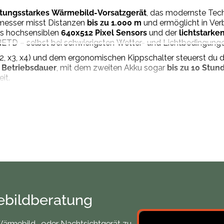
stungsstarkes Wärmebild-Vorsatzgerät
, das modernste Tec
smesser misst Distanzen
bis zu 1.000 m
und ermöglicht in Verb
es hochsensiblen
640x512 Pixel Sensors
und der
lichtstarke
NETD – selbst bei schwierigsten Wetter- und Lichtbedingunge
x3, x4) und dem ergonomischen Kippschalter steuerst du das 
 Betriebsdauer
, mit dem zweiten Akku sogar
bis zu 10 Stun
it.
ert ein kristallklares Bild, während die präzise 1,1 cm @ 100
große Qualitätsverluste, automatischer RAV-Aufnahme und ach
fdruck verwandelt sich das Hunt 650L in ein Monokular mit o
 Zielfernrohr an, gespeicherte Fotos und Videos kannst du di
n 2.600 m, nur 3 Sekunden Startzeit und einer kompakten Grö
-Vorsatzgerät, zwei Akkus, Bluetooth-Fernbedienung, Befes
2 µm Pitch
ebildberatung
Wärmebild- oder Nachtsichtgerät zu