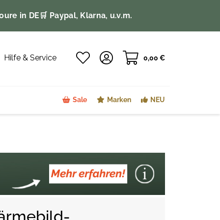
oure in DE
🛒 Paypal, Klarna, u.v.m.
Hilfe & Service
0,00 €
Sale
Marken
NEU
ärmebild-