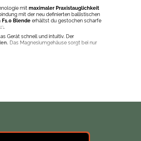
hnologie mit
maximaler Praxistauglichkeit
indung mit der neu definierten ballistischen
n F1.0 Blende
erhältst du gestochen scharfe
n.
Gerät schnell und intuitiv. Der
den.
Das Magnesiumgehäuse sorgt bei nur
 m Klickverstellung eine exakte Justierung
t integrierten Absehen bist du für jede
ptimierter Bedienung für Handgeräte.
rekt am Display ansehen oder per WLAN
ße von 137 x 86 mm ist dieses Vorsatzgerät
tigungsmaterial, Ladezubehör