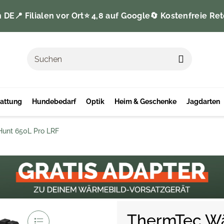
n DE
📍 Filialen vor Ort
⭐️ 4,8 auf Google
🔄 Kostenfreie Ret
tattung
Hundebedarf
Optik
Heim & Geschenke
Jagdarten
Hunt 650L Pro LRF
ThermTec W