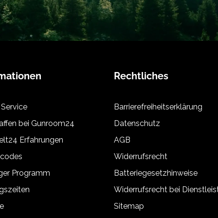
rmationen
Rechtliches
 Service
Barrierefreiheitserklärung
ffen bei Gunroom24
Datenschutz
lt24 Erfahrungen
AGB
tcodes
Widerrufsrecht
äger Programm
Batteriegesetzhinweise
gszeiten
Widerrufsrecht bei Dienstlei
e
Sitemap