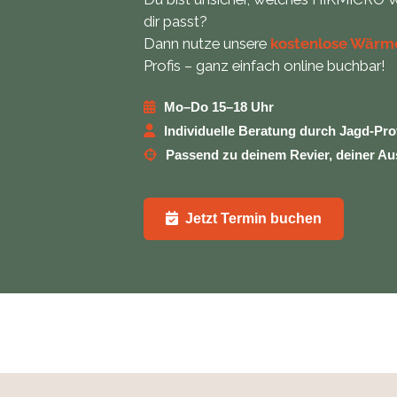
Ansprechdistanz: 290 m
dir passt?
Gewicht: 463 g (inkl. Akku)
Größe: 137 x 86 mm
Dann nutze unsere
kostenlose Wärm
Speicher: 64 GB intern
Profis – ganz einfach online buchbar!
Startzeit: 3 Sekunden
Betriebsdauer: bis zu 10 h (mit zwei Akkus)
Mo–Do 15–18 Uhr
Individuelle Beratung durch Jagd-Pro
Passend zu deinem Revier, deiner A
Jetzt Termin buchen