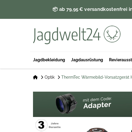
📦 ab 79,95 € versandkostenfrei i
Jagdbekleidung
Jagdausrüstung
Revierauss
Optik
ThermTec Wärmebild-Vorsatzgerät 