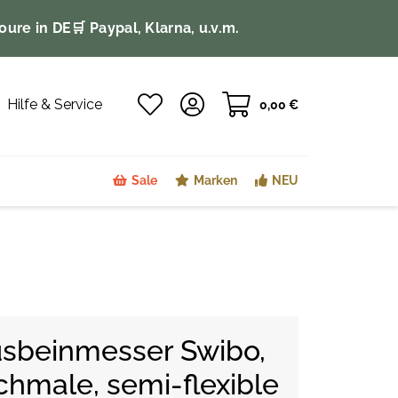
oure in DE
🛒 Paypal, Klarna, u.v.m.
Hilfe & Service
0,00 €
Sale
Marken
NEU
usbeinmesser Swibo,
hmale, semi-flexible