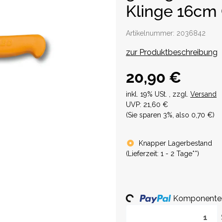
Klinge 16cm
Artikelnummer:
2036842
zur Produktbeschreibung
20,90 €
inkl. 19% USt. , zzgl.
Versand
UVP
:
21,60 €
(Sie sparen
3%
, also
0,70 €
)
Knapper Lagerbestand
(
Lieferzeit:
1 - 2 Tage**
)
Komponenten 
Loading...