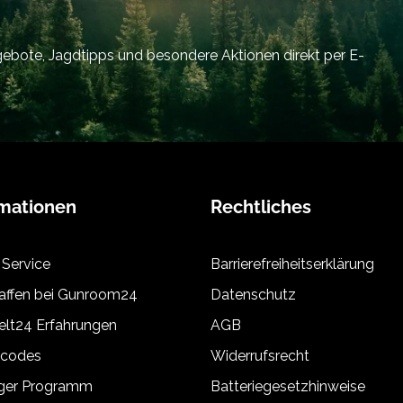
bote, Jagdtipps und besondere Aktionen direkt per E-
rmationen
Rechtliches
 Service
Barrierefreiheitserklärung
ffen bei Gunroom24
Datenschutz
lt24 Erfahrungen
AGB
tcodes
Widerrufsrecht
äger Programm
Batteriegesetzhinweise