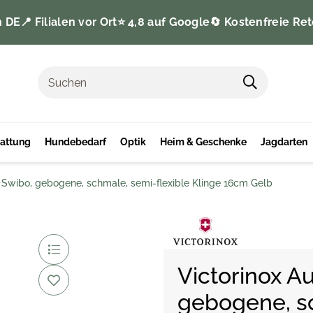
n DE
📍 Filialen vor Ort
⭐️ 4,8 auf Google
🔄 Kostenfreie Ret
tattung
Hundebedarf
Optik
Heim & Geschenke
Jagdarten
 Swibo, gebogene, schmale, semi-flexible Klinge 16cm Gelb
Victorinox A
gebogene, sc