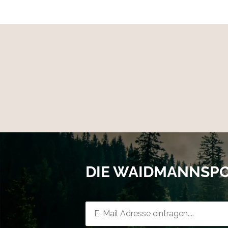
Hitzebeständig
Die SWIBO-Messer sind spülmaschinengeeig
von bis zu 120 Grad Celsius sterilisiert wer
größte Beachtung.
DIE WAIDMANNSP
Newsletter-Registrierung