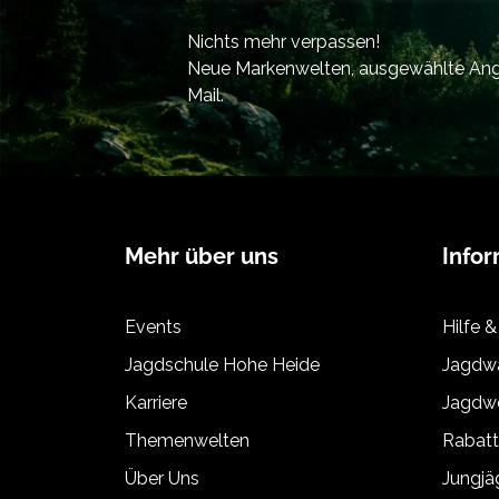
Nichts mehr verpassen!
Neue Markenwelten, ausgewählte Ange
Mail.
Mehr über uns
Info
Events
Hilfe &
Jagdschule Hohe Heide
Jagdwa
Karriere
Jagdwe
Themenwelten
Rabat
Über Uns
Jungj