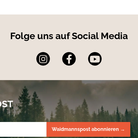
net und können ohne Probleme mit Temperaturen
den. Die Gesundheitsbehörden schenken diesem Punkt
Folge uns auf Social Media
OST
Waidmannspost abonnieren →