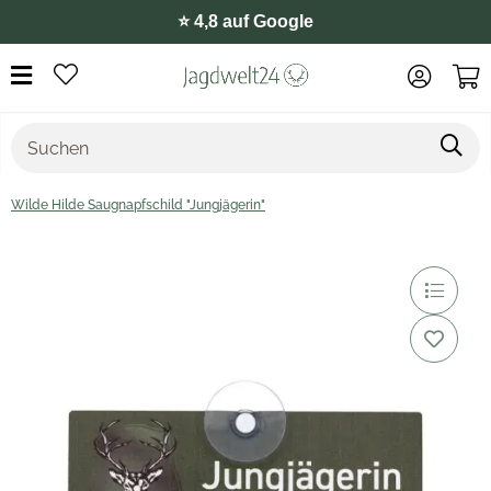
🛒 Paypal, Klarna, u.v.m.
Wilde Hilde Saugnapfschild "Jungjägerin"