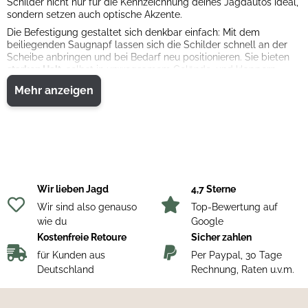
Schilder nicht nur für die Kennzeichnung deines Jagdautos ideal,
sondern setzen auch optische Akzente.
Die Befestigung gestaltet sich denkbar einfach: Mit dem
beiliegenden Saugnapf lassen sich die Schilder schnell an der
Scheibe anbringen und bei Bedarf neu positionieren. Sie bieten
starken Halt
, selbst in unwegsamem Gelände, und klappern
nicht.
Mehr anzeigen
Bitte beachte jedoch, dass die Schilder nicht im direkten
Sichtfeld deines Jagdfahrzeugs angebracht werden sollten, um
die Sicherheit nicht zu beeinträchtigen.
Verleihe deinem Fahrzeug den letzten Schliff und zeige deine
Leidenschaft für die Jagd mit den hochwertigen Autoschildern
und Jagdschildern!
Wir lieben Jagd
4,7 Sterne
Wir sind also genauso
Top-Bewertung auf
wie du
Google
Kostenfreie Retoure
Sicher zahlen
für Kunden aus
Per Paypal, 30 Tage
Deutschland
Rechnung, Raten u.v.m.