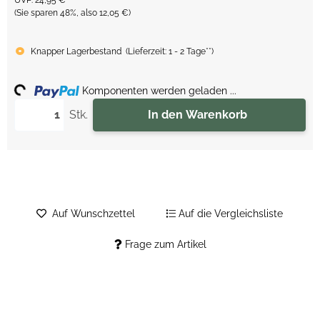
UVP
:
24,95 €
(Sie sparen
48%
, also
12,05 €
)
Knapper Lagerbestand
(
Lieferzeit:
1 - 2 Tage**
)
ing...
Komponenten werden geladen ...
Stk.
In den Warenkorb
Auf Wunschzettel
Auf die Vergleichsliste
Frage zum Artikel