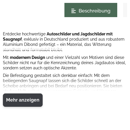
weitere Registerkarten anzeigen
Beschreibung
Entdecke hochwertige
Autoschilder und Jagdschilder mit
Saugnapf
, exklusiv in Deutschland produziert und aus robustem
Aluminium Dibond gefertigt – ein Material, das Witterung
standhält und formstabil bleibt.
Mit
modernem Design
und einer Vielzahl von Motiven sind diese
Schilder nicht nur für die Kennzeichnung deines Jagdautos ideal,
sondern setzen auch optische Akzente.
Die Befestigung gestaltet sich denkbar einfach: Mit dem
beiliegenden Saugnapf lassen sich die Schilder schnell an der
Scheibe anbringen und bei Bedarf neu positionieren. Sie bieten
starken Halt
, selbst in unwegsamem Gelände, und klappern
nicht.
Mehr anzeigen
Bitte beachte jedoch, dass die Schilder nicht im direkten
Sichtfeld deines Jagdfahrzeugs angebracht werden sollten, um
die Sicherheit nicht zu beeinträchtigen.
Verleihe deinem Fahrzeug den letzten Schliff und zeige deine
Leidenschaft für die Jagd mit den hochwertigen Autoschildern