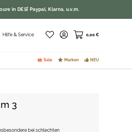
oure in DE
🛒 Paypal, Klarna, u.v.m.
Hilfe & Service
0,00 €
Sale
Marken
NEU
am 3
insbesondere bei schlechten