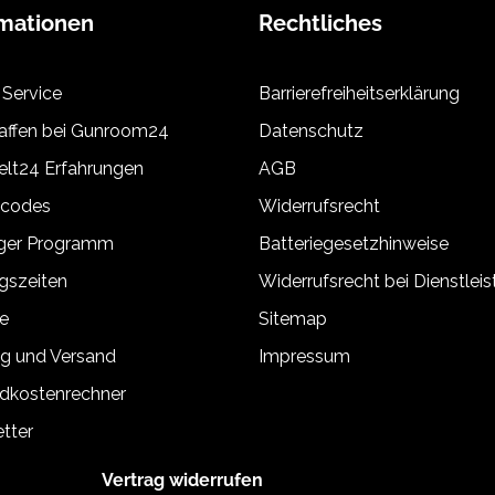
rmationen
Rechtliches
 Service
Barrierefreiheitserklärung
ffen bei Gunroom24
Datenschutz
lt24 Erfahrungen
AGB
tcodes
Widerrufsrecht
äger Programm
Batteriegesetzhinweise
gszeiten
Widerrufsrecht bei Dienstlei
e
Sitemap
g und Versand
Impressum
dkostenrechner
tter
Vertrag widerrufen