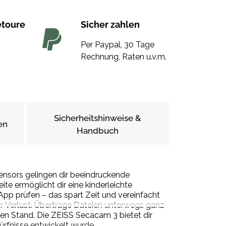
etoure
Sicher zahlen
Per Paypal, 30 Tage
Rechnung, Raten u.v.m.
Sicherheitshinweise &
en
Handbuch
ensors gelingen dir beeindruckende
te ermöglicht dir eine kinderleichte
App prüfen – das spart Zeit und vereinfacht
or Verlust. Übertrage Dateien unterwegs ganz
n Stand. Die ZEISS Secacam 3 bietet dir
ürfnisse entwickelt wurde.