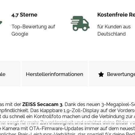
4,7 Sterne
Kostenfreie R
Top-Bewertung auf
für Kunden aus
Google
Deutschland
le
Herstellerinformationen
Bewertung
as mit der
ZEISS Secacam 3
. Dank des neuen 3-Megapixel-S
ndlichkeit. Das klappbare 1,9-Zoll-Display auf der Vordersei
 du schnell ein Kontrollfoto machen und die Verbindung zur 
er sorgt für mehr Zuverlässigkeit und schützt deine Bilder v
ine Kamera mit OTA-Firmware-Updates immer auf dem neueste
iches Preis-Leistungs-Verhältnis, das speziell für deine Bed