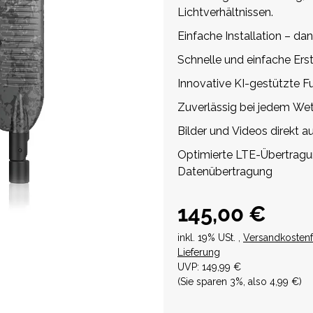
Lichtverhältnissen.
Einfache Installation – d
Schnelle und einfache Ers
Innovative KI-gestützte 
Zuverlässig bei jedem Wet
Bilder und Videos direkt 
Optimierte LTE-Übertragun
Datenübertragung
145,00 €
inkl. 19% USt. ,
Versandkostenf
Lieferung
UVP
:
149,99 €
(Sie sparen
3%
, also
4,99 €
)