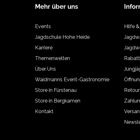
Mehr über uns
Info
Events
Hilfe &
Jagdschule Hohe Heide
Jagdwa
Karriere
Jagdwe
Themenwelten
Rabat
Über Uns
Jungj
Waidmanns Event-Gastronomie
Öffnun
Store in Fürstenau
Retour
Store in Bergkamen
Zahlun
Kontakt
Versan
Newsle