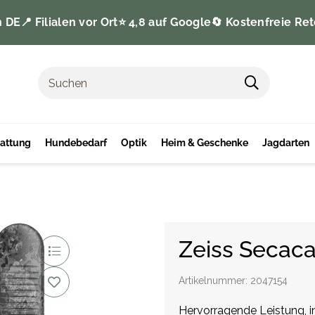
n DE
📍 Filialen vor Ort
⭐️ 4,8 auf Google
🔄 Kostenfreie Ret
tattung
Hundebedarf
Optik
Heim & Geschenke
Jagdarten
Zeiss Secac
Artikelnummer:
2047154
Hervorragende Leistung, 