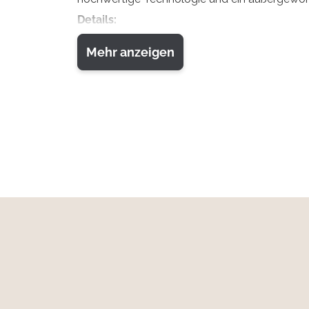
Details:
Hervorragende Leistung, insbesondere bei sch
Mehr anzeigen
Einfache Installation – dank durchdachtem D
Schnelle und einfache Ersteinrichtung – mit 
Innovative KI-gestützte Funktionen – mit d
Zuverlässig bei jedem Wetter – dank hochwer
Bilder und Videos direkt auf Ihrem Smartpho
Optimierte LTE-Übertragungsfähigkeit für sc
Kategorie
Technische Details
Sichtfeld: 60°
Optik
Anzahl LEDs / Blitz-A
Blitzreichweite: ~25m
Sensortyp: CMOS Sen
Sensor
Auflösung Sensor: 3MP 