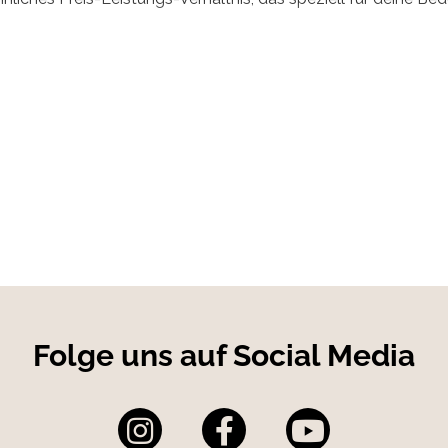
lechten Lichtverhältnissen.
esign
Aktivierungscode
er ZEISS Secacam App
tiger Verarbeitung
ne
hnelle Datenübertragung
Folge uns auf Social Media
rt: 60 x Black-LED (940 nm)
sor
(bis zu 24 MP interpoliert)