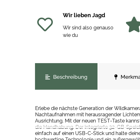
Wir lieben Jagd
Wir sind also genauso
wie du
weitere Registerkarten anzeigen
Beschreibung
Merkma
Erlebe die nächste Generation der Wildkamer
Nachtaufnahmen mit herausragender Lichtempfi
Ausrichtung. Mit der neuen TEST-Taste kannst
die Handhabung. Der integrierte 32-GB-Speich
einfach auf einen USB-C-Stick und halte de
hochwertige Technologie und ein außergewöhnl