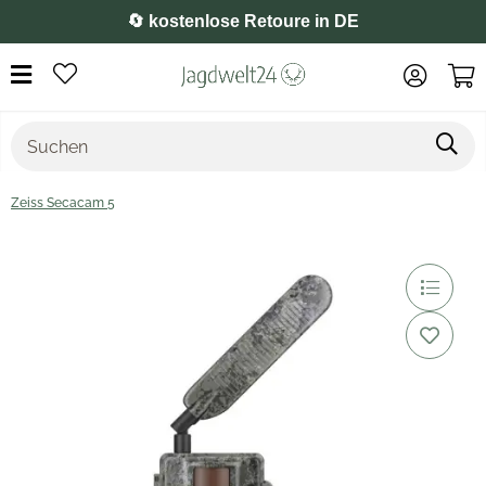
⭐️ 4,8 auf Google
Zeiss Secacam 5