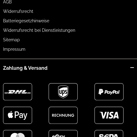
AGB
Gewicht (ohne Batterien)
320 g (11.3 oz)
Widerrufsrecht
Batteriegesetzhinweise
Widerrufsrecht bei Dienstleistungen
Sitemap
Impressum
Zahlung & Versand