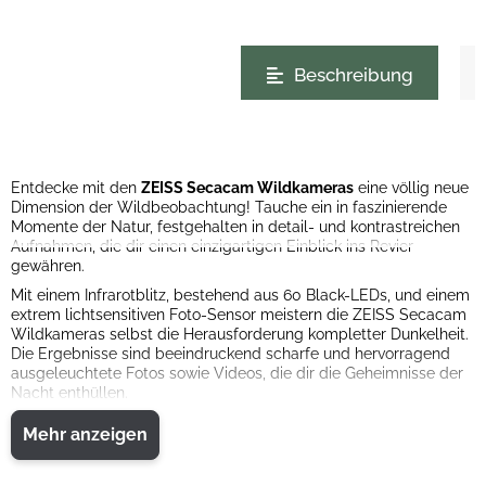
weitere Registerkarten anzeigen
Beschreibung
Entdecke mit den
ZEISS Secacam Wildkameras
eine völlig neue
Dimension der Wildbeobachtung! Tauche ein in faszinierende
Momente der Natur, festgehalten in detail- und kontrastreichen
Aufnahmen, die dir einen einzigartigen Einblick ins Revier
gewähren.
Mit einem Infrarotblitz, bestehend aus 60 Black-LEDs, und einem
extrem lichtsensitiven Foto-Sensor meistern die ZEISS Secacam
Wildkameras selbst die Herausforderung kompletter Dunkelheit.
Die Ergebnisse sind beeindruckend scharfe und hervorragend
ausgeleuchtete Fotos sowie Videos, die dir die Geheimnisse der
Nacht enthüllen.
Die
ZEISS Secacam 5
überzeugt nicht nur durch ihre technische
Mehr anzeigen
Leistung, sondern auch durch ihre praktische Bauweise. Mit ihrem
geringen Gewicht und der kompakten Struktur kannst du die
Kamera mühelos an engen Stellen, Bäumen, Sträuchern oder