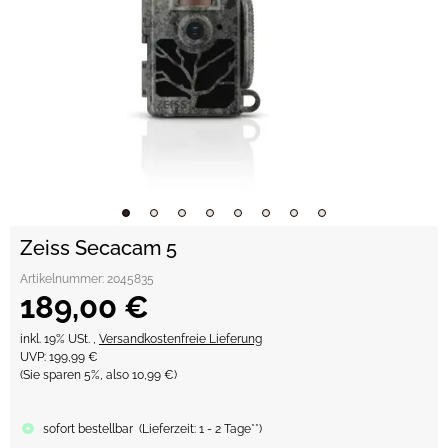
Zeiss Secacam 5
Artikelnummer:
2045835
189,00 €
inkl. 19% USt. ,
Versandkostenfreie Lieferung
UVP
:
199,99 €
(Sie sparen
5%
, also
10,99 €
)
sofort bestellbar
(
Lieferzeit:
1 - 2 Tage**
)