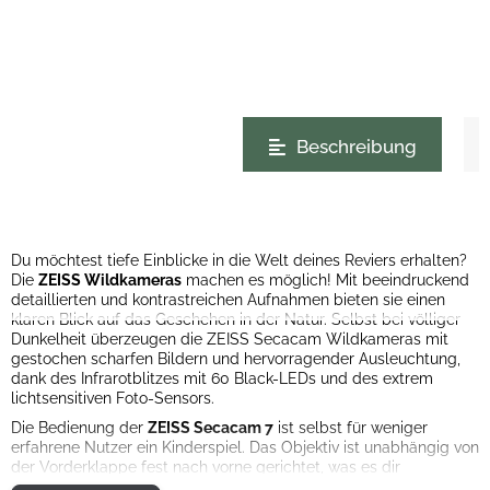
weitere Registerkarten anzeigen
Beschreibung
Du möchtest tiefe Einblicke in die Welt deines Reviers erhalten?
Die
ZEISS Wildkameras
machen es möglich! Mit beeindruckend
detaillierten und kontrastreichen Aufnahmen bieten sie einen
klaren Blick auf das Geschehen in der Natur. Selbst bei völliger
Dunkelheit überzeugen die ZEISS Secacam Wildkameras mit
gestochen scharfen Bildern und hervorragender Ausleuchtung,
dank des Infrarotblitzes mit 60 Black-LEDs und des extrem
lichtsensitiven Foto-Sensors.
Die Bedienung der
ZEISS Secacam 7
ist selbst für weniger
erfahrene Nutzer ein Kinderspiel. Das Objektiv ist unabhängig von
der Vorderklappe fest nach vorne gerichtet, was es dir
ermöglicht, den Erfassungsbereich auf dem Display zu