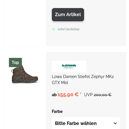
Zum Artikel
sofort bestellbar
Top
Lowa Damen Stiefel Zephyr MK2
GTX Mid
155,90 €
*
ab
UVP
200,00 €
Farbe
Bitte Farbe wählen