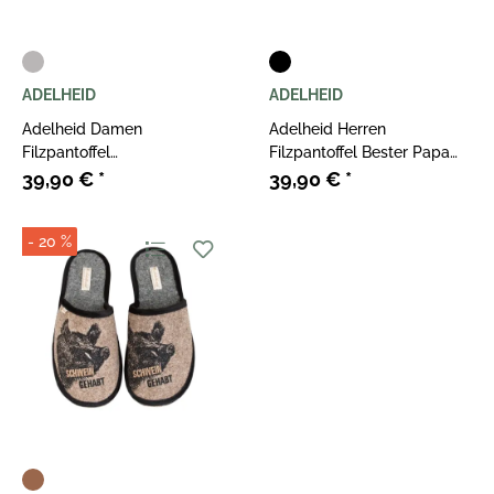
ADELHEID
ADELHEID
Adelheid Damen
Adelheid Herren
Filzpantoffel
Filzpantoffel Bester Papa
Weltenbummlerin
rabenschwarz
39,90 €
*
39,90 €
*
mausgrau
- 20 %