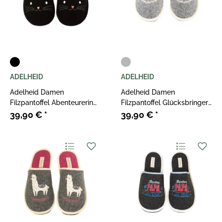
ADELHEID
ADELHEID
Adelheid Damen
Adelheid Damen
Filzpantoffel Abenteurerin
Filzpantoffel Glücksbringer
Ohren pechschwarz
mausgrau
39,90 €
*
39,90 €
*