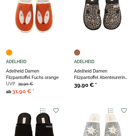
ADELHEID
ADELHEID
Adelheid Damen
Adelheid Damen
Filzpantoffel Fuchs orange
Filzpantoffel Abenteurerin
UVP
39,90 €
Leo eiche
39,90 €
*
31,90 €
*
ab