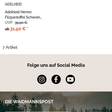
ADELHEID
Adelheid Herren
Filzpantoffel Schwein
gehabt haselnuss
UVP
39,90 €
31,90 €
*
ab
7 Artikel
Folge uns auf Social Media
DIE WAIDMANNSPOST