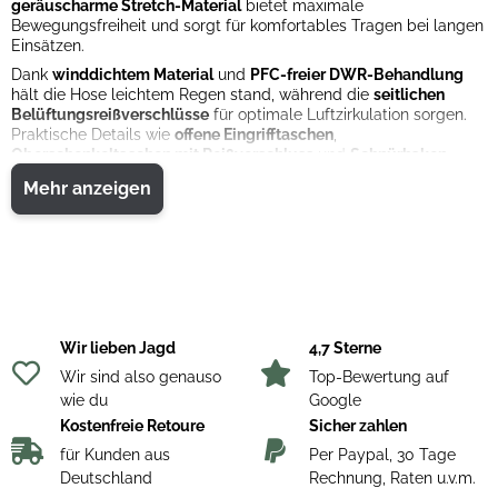
geräuscharme Stretch-Material
bietet maximale
Bewegungsfreiheit und sorgt für komfortables Tragen bei langen
Einsätzen.
Dank
winddichtem Material
und
PFC-freier DWR-Behandlung
hält die Hose leichtem Regen stand, während die
seitlichen
Belüftungsreißverschlüsse
für optimale Luftzirkulation sorgen.
Praktische Details wie
offene Eingrifftaschen
,
Oberschenkeltaschen mit Reißverschluss
und
Schnürhaken
bieten Stauraum für Ausrüstung und Zubehör, ohne die
Mehr anzeigen
Bewegungsfreiheit einzuschränken.
Technische Merkmale:
Geräuscharmes, bequemes Stretch-Material
PFC-freie wasserabweisende Behandlung
Offene Eingrifftaschen und Oberschenkeltaschen mit
Reißverschluss
Belüftungsreißverschlüsse an den Seiten
Wir lieben Jagd
4,7 Sterne
Schnürhaken für zusätzliche Befestigungsmöglichkeiten
Material: 57 % recyceltes Polyester, 43 % Polyester
Wir sind also genauso
Top-Bewertung auf
wie du
Google
Die
Alaska Chaser Hose
kombiniert Komfort, Funktionalität und
Kostenfreie Retoure
Sicher zahlen
Bewegungsfreiheit – ideal für aktive Outdoor- und Jagdeinsätze
bei mildem Wetter.
für Kunden aus
Per Paypal, 30 Tage
Deutschland
Rechnung, Raten u.v.m.