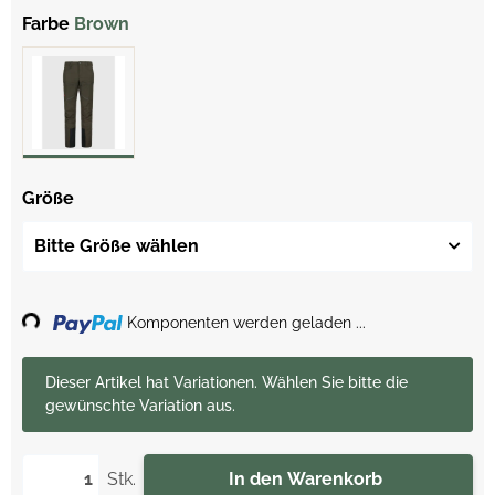
Farbe
Brown
Größe
Bitte Größe wählen
Loading...
Komponenten werden geladen ...
x
Dieser Artikel hat Variationen. Wählen Sie bitte die
gewünschte Variation aus.
Stk.
In den Warenkorb