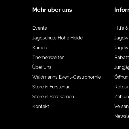
Mehr über uns
Info
Events
Hilfe &
Jagdschule Hohe Heide
Jagdwa
Karriere
Jagdwe
Themenwelten
Rabat
Über Uns
Jungj
Waidmanns Event-Gastronomie
Öffnun
Store in Fürstenau
Retour
Store in Bergkamen
Zahlun
Kontakt
Versan
Newsle