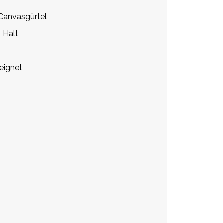
 Canvasgürtel
n Halt
eignet