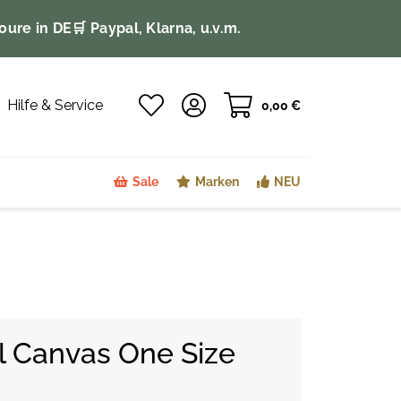
oure in DE
🛒 Paypal, Klarna, u.v.m.
Hilfe & Service
0,00 €
Sale
Marken
NEU
l Canvas One Size