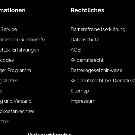
rmationen
Rechtliches
 Service
Barrierefreiheitserklärung
ffen bei Gunroom24
Datenschutz
lt24 Erfahrungen
AGB
tcodes
Widerrufsrecht
äger Programm
Batteriegesetzhinweise
gszeiten
Widerrufsrecht bei Dienstlei
e
Sitemap
g und Versand
Impressum
dkostenrechner
tter
Vertrag widerrufen