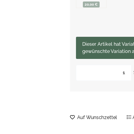
20,00 €
x
Dieser Artikel hat Varia
gewünschte Variation a
Auf Wunschzettel