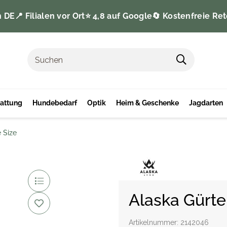
n DE
📍 Filialen vor Ort
⭐️ 4,8 auf Google
🔄 Kostenfreie Ret
tattung
Hundebedarf
Optik
Heim & Geschenke
Jagdarten
 Size
Alaska Gürte
Artikelnummer:
2142046