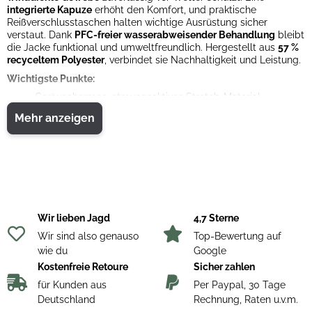
integrierte Kapuze
erhöht den Komfort, und praktische
Reißverschlusstaschen halten wichtige Ausrüstung sicher
verstaut. Dank
PFC-freier wasserabweisender Behandlung
bleibt
die Jacke funktional und umweltfreundlich. Hergestellt aus
57 %
recyceltem Polyester
, verbindet sie Nachhaltigkeit und Leistung.
Wichtigste Punkte:
Geräuscharmes, atmungsaktives Stretch-Material
Winddicht
Mehr anzeigen
Reißverschluss-Brust- und Eingrifftaschen
PFC-freie wasserabweisende Behandlung
57 % recyceltes Polyester, 43 % Polyester
Wir lieben Jagd
4,7 Sterne
Wir sind also genauso
Top-Bewertung auf
wie du
Google
Kostenfreie Retoure
Sicher zahlen
für Kunden aus
Per Paypal, 30 Tage
Deutschland
Rechnung, Raten u.v.m.