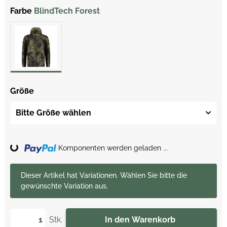
Farbe
BlindTech Forest
Größe
Bitte Größe wählen
Loading...
Komponenten werden geladen ...
x
Dieser Artikel hat Variationen. Wählen Sie bitte die
gewünschte Variation aus.
Stk.
In den Warenkorb