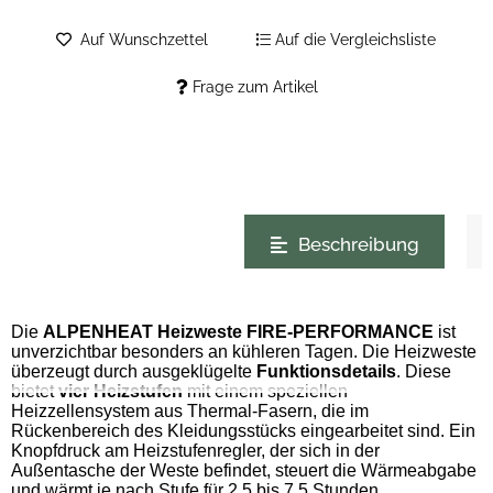
Auf Wunschzettel
Auf die Vergleichsliste
Frage zum Artikel
weitere Registerkarten anzeigen
Beschreibung
Die
ALPENHEAT Heizweste FIRE-PERFORMANCE
ist
unverzichtbar besonders an k
ü
hleren Tagen. Die Heizweste
ü
berzeugt durch ausgekl
ü
gelte
Funktionsdetails
. Diese
bietet
vier Heizstufen
mit einem speziellen
Heizzellensystem aus Thermal-Fasern, die im
Rückenbereich des Kleidungsstücks eingearbeitet sind. Ein
Knopfdruck am Heizstufenregler, der sich in der
Außentasche der Weste befindet, steuert die Wärmeabgabe
und wärmt je nach Stufe für 2,5 bis 7,5 Stunden.