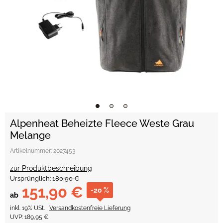
Alpenheat Beheizte Fleece Weste Grau
Melange
Artikelnummer:
2027453
zur Produktbeschreibung
Ursprünglich:
180,90 €
151,90 €
-20 %
ab
inkl. 19% USt. ,
Versandkostenfreie Lieferung
UVP
:
189,95 €