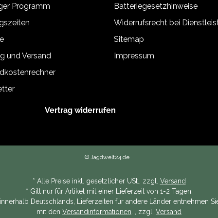
äger Programm
Batteriegesetzhinweise
gszeiten
Widerrufsrecht bei Dienstlei
e
Sitemap
g und Versand
Impressum
dkostenrechner
tter
Vertrag widerrufen
© Jagdwelt24.de
* Alle Preise inkl. gesetzlicher USt., zzgl.
Versand
* Gilt nur für Artikel mit einer Lieferzeit von 1-2 Tagen.
n innerhalb Deutschlands, Lieferzeiten für andere Länder entnehmen Sie
mit den
Versandinformationen
. , zzgl.
Versand