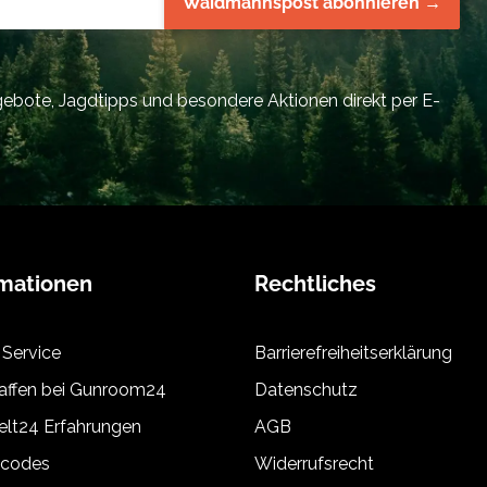
Waidmannspost abonnieren →
bote, Jagdtipps und besondere Aktionen direkt per E-
rmationen
Rechtliches
 Service
Barrierefreiheitserklärung
ffen bei Gunroom24
Datenschutz
lt24 Erfahrungen
AGB
tcodes
Widerrufsrecht