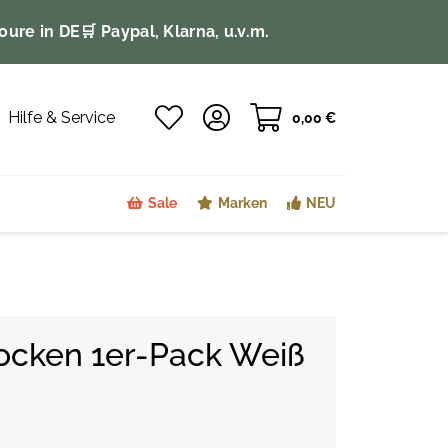
oure in DE
🛒 Paypal, Klarna, u.v.m.
Hilfe & Service
0,00 €
Sale
Marken
NEU
ocken 1er-Pack Weiß