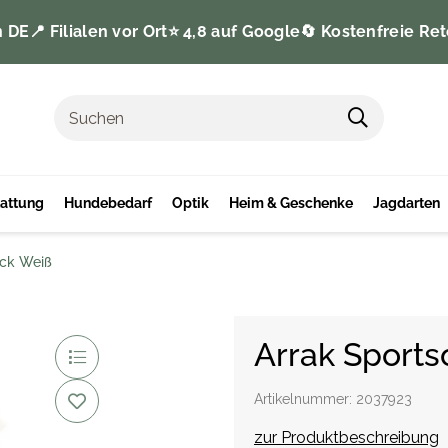
n DE
📍 Filialen vor Ort
⭐️ 4,8 auf Google
🔄 Kostenfreie Ret
tattung
Hundebedarf
Optik
Heim & Geschenke
Jagdarten
ack Weiß
Arrak Sports
Artikelnummer:
2037923
zur Produktbeschreibung