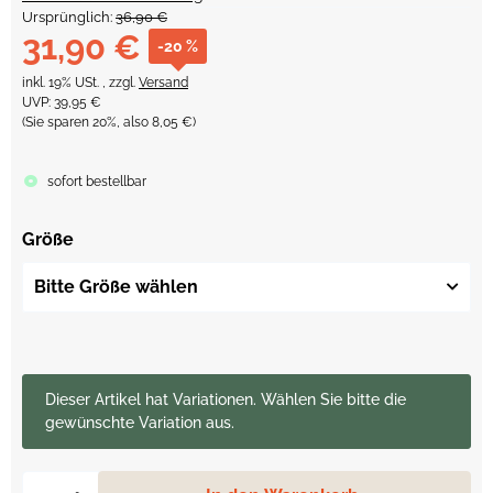
Ursprünglich:
36,90 €
31,90 €
-20 %
inkl. 19% USt. , zzgl.
Versand
UVP
:
39,95 €
(Sie sparen
20%
, also
8,05 €
)
sofort bestellbar
Größe
Bitte Größe wählen
x
Dieser Artikel hat Variationen. Wählen Sie bitte die
gewünschte Variation aus.