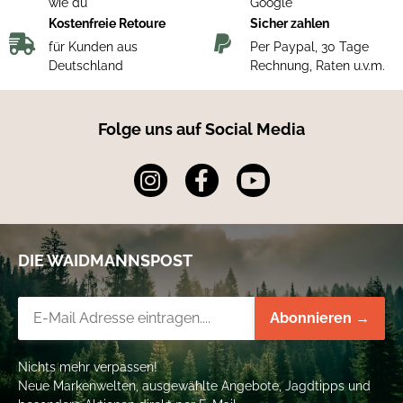
wie du
Google
Kostenfreie Retoure
Sicher zahlen
für Kunden aus
Per Paypal, 30 Tage
Deutschland
Rechnung, Raten u.v.m.
Folge uns auf Social Media
DIE WAIDMANNSPOST
Newsletter-Registrierung
Abonnieren →
Nichts mehr verpassen!
Neue Markenwelten, ausgewählte Angebote, Jagdtipps und