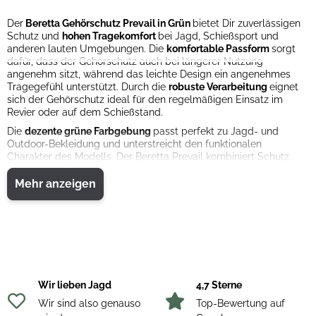
Der
Beretta Gehörschutz Prevail in Grün
bietet Dir zuverlässigen
Schutz und
hohen Tragekomfort
bei Jagd, Schießsport und
anderen lauten Umgebungen. Die
komfortable Passform
sorgt
dafür, dass der Gehörschutz auch bei längerer Nutzung
angenehm sitzt, während das leichte Design ein angenehmes
Tragegefühl unterstützt. Durch die
robuste Verarbeitung
eignet
sich der Gehörschutz ideal für den regelmäßigen Einsatz im
Revier oder auf dem Schießstand.
Die
dezente grüne Farbgebung
passt perfekt zu Jagd- und
Outdoor-Bekleidung und unterstreicht den funktionalen
Charakter des Modells. Der Beretta Prevail kombiniert Schutz,
Komfort und praktische Alltagstauglichkeit in einem modernen
Design.
Mehr anzeigen
Wir lieben Jagd
4,7 Sterne
Wir sind also genauso
Top-Bewertung auf