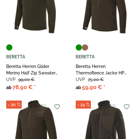
BERETTA
BERETTA
Beretta Herren Glider
Beretta Herren
Merino Half Zip Sweater
Thermofleece Jacke HP
Green Moss
UVP
99,00 €
Logo Full Zip
UVP
75,00 €
78,90 €
*
59,90 €
*
ab
ab
- 20 %
- 24 %