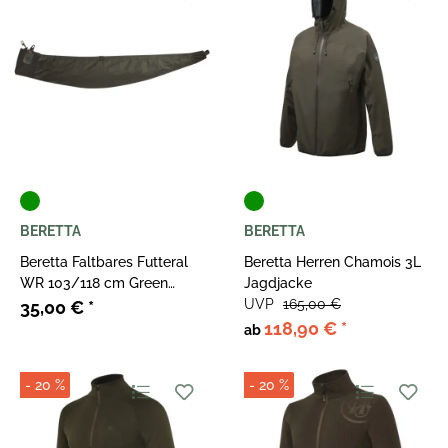
BERETTA
BERETTA
Beretta Faltbares Futteral
Beretta Herren Chamois 3L
WR 103/118 cm Green
Jagdjacke
Moss
UVP
165,00 €
35,00 €
*
118,90 €
*
ab
- 20 %
- 20 %