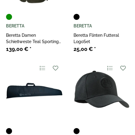
BERETTA
BERETTA
Beretta Damen
Beretta Flinten Futteral
Schießweste Teal Sporting
LogoSet
EVO British Green
139,00 €
*
25,00 €
*