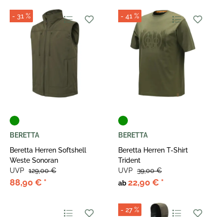
- 31 %
- 41 %
BERETTA
BERETTA
Beretta Herren Softshell
Beretta Herren T-Shirt
Weste Sonoran
Trident
UVP
129,00 €
UVP
39,00 €
88,90 €
*
22,90 €
*
ab
- 27 %