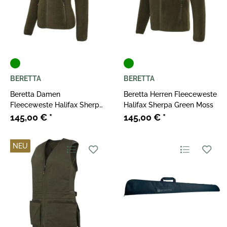
BERETTA
BERETTA
Beretta Damen
Beretta Herren Fleeceweste
Fleeceweste Halifax Sherpa
Halifax Sherpa Green Moss
Green Moss
145,00 €
*
145,00 €
*
NEU