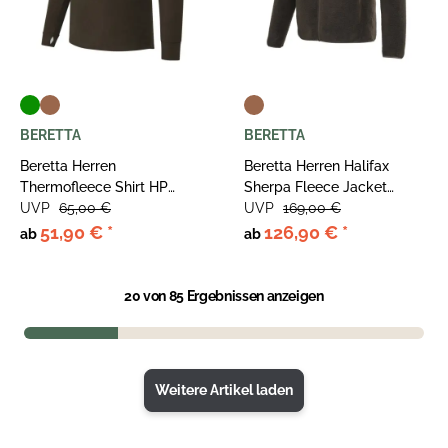
BERETTA
BERETTA
Beretta Herren
Beretta Herren Halifax
Thermofleece Shirt HP
Sherpa Fleece Jacket
Logo Half Zip
UVP
65,00 €
Brown Bark
UVP
169,00 €
51,90 €
*
126,90 €
*
ab
ab
20
von 85 Ergebnissen anzeigen
Weitere Artikel laden