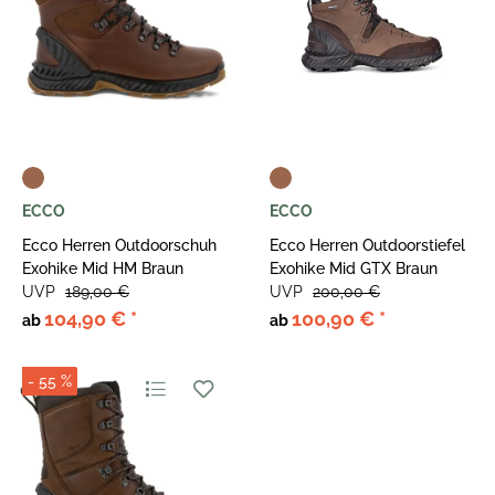
ECCO
ECCO
Ecco Herren Outdoorschuh
Ecco Herren Outdoorstiefel
Exohike Mid HM Braun
Exohike Mid GTX Braun
UVP
189,00 €
UVP
200,00 €
104,90 €
*
100,90 €
*
ab
ab
- 55 %