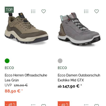
TOP
ECCO
ECCO
Ecco Herren Offroadschuhe
Ecco Damen Outdoorschuh
Lea Grün
Exohike Mid GTX
UVP
170,00 €
147,90 €
*
ab
88,90 €
*
- 48 %
- 49 %