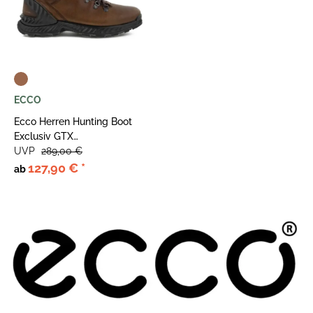
ECCO
Ecco Herren Hunting Boot
Exclusiv GTX
Kakaobraun/Mocha
UVP
289,00 €
127,90 €
*
ab