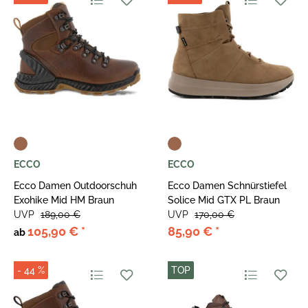
ECCO
ECCO
Ecco Damen Outdoorschuh
Ecco Damen Schnürstiefel
Exohike Mid HM Braun
Solice Mid GTX PL Braun
UVP
189,00 €
UVP
170,00 €
105,90 €
*
85,90 €
*
ab
- 44 %
TOP