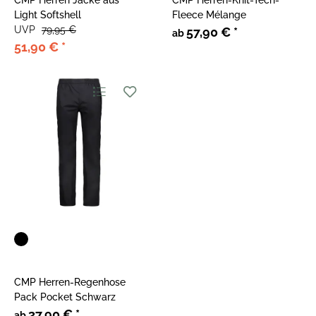
CMP Herren Jacke aus
CMP Herren-Knit-Tech-
Light Softshell
Fleece Mélange
UVP
79,95 €
57,90 €
*
ab
51,90 €
*
CMP Herren-Regenhose
Pack Pocket Schwarz
37,90 €
*
ab