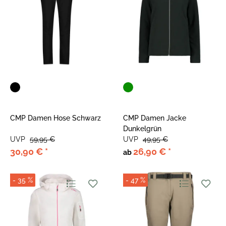
CMP Damen Hose Schwarz
CMP Damen Jacke
Dunkelgrün
UVP
59,95 €
UVP
49,95 €
30,90 €
*
26,90 €
*
ab
- 35 %
- 47 %