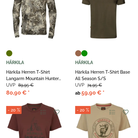
HÄRKILA
HÄRKILA
Härkila Herren T-Shirt
Härkila Herren T-Shirt Base
Langarm Mountain Hunter
All Season S/S
Expedition AXIS
UVP
89,95 €
UVP
74,95 €
MSPÂ®Mountain
80,90 €
*
59,90 €
*
ab
- 20 %
- 20 %