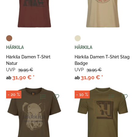
HÄRKILA
HÄRKILA
Härkila Damen T-Shirt
Härkila Damen T-Shirt Stag
Natur
Badge
UVP
39,95 €
UVP
39,95 €
31,90 €
*
31,90 €
*
ab
ab
- 20 %
- 10 %