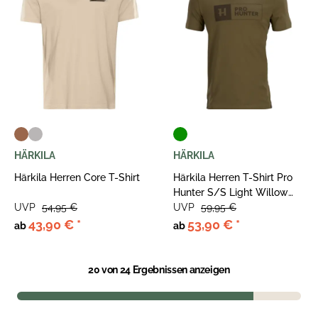
HÄRKILA
HÄRKILA
Härkila Herren Core T-Shirt
Härkila Herren T-Shirt Pro
Hunter S/S Light Willow
UVP
54,95 €
Green
UVP
59,95 €
43,90 €
*
53,90 €
*
ab
ab
20
von 24 Ergebnissen anzeigen