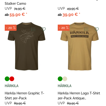
Stalker Camo
UVP
74,95 €
UVP
49,95 €
59,90 €
*
39,90 €
*
ab
ab
- 20 %
- 20 %
HÄRKILA
HÄRKILA
Härkila Herren Graphic T-
Härkila Herren Logo T-Shirt
Shirt 2er-Pack
2er-Pack Antique
UVP
89,95 €
Sand/Dark Olive
UVP
89,95 €