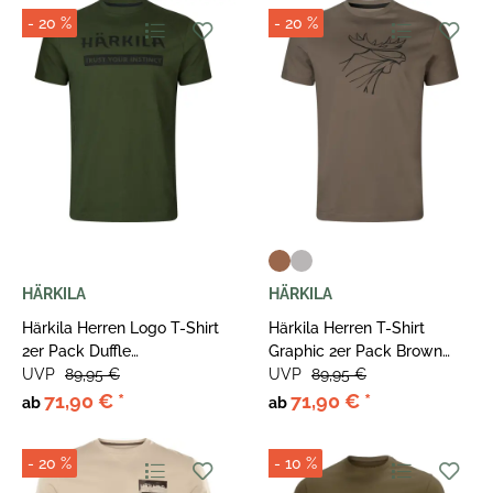
- 20 %
- 20 %
HÄRKILA
HÄRKILA
Härkila Herren Logo T-Shirt
Härkila Herren T-Shirt
2er Pack Duffle
Graphic 2er Pack Brown
Green/Phantom
UVP
89,95 €
granite/Phantom
UVP
89,95 €
71,90 €
*
71,90 €
*
ab
ab
- 20 %
- 10 %