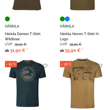
HÄRKILA
HÄRKILA
Härkila Damen T-Shirt
Härkila Herren T-Shirt H-
Wildboar
Logo
UVP
39,95 €
UVP
39,95 €
31,90 €
*
35,90 €
*
ab
ab
- 10 %
- 36 %