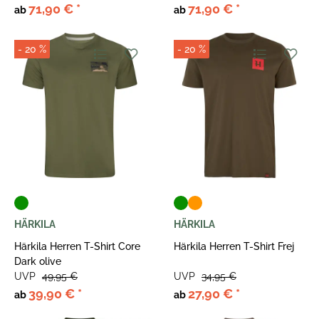
71,90 €
*
71,90 €
*
ab
ab
- 20 %
- 20 %
HÄRKILA
HÄRKILA
Härkila Herren T-Shirt Core
Härkila Herren T-Shirt Frej
Dark olive
UVP
49,95 €
UVP
34,95 €
39,90 €
*
27,90 €
*
ab
ab