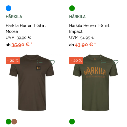
HÄRKILA
HÄRKILA
Härkila Herren T-Shirt
Härkila Herren T-Shirt
Moose
Impact
UVP
39,90 €
UVP
54,95 €
35,90 €
*
43,90 €
*
ab
ab
- 20 %
- 20 %