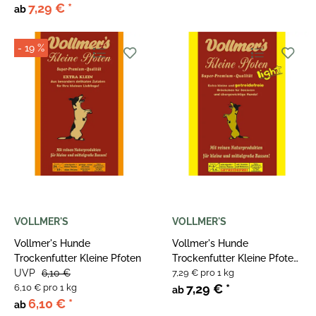
7,29 €
*
ab
- 19 %
VOLLMER'S
VOLLMER'S
Vollmer's Hunde
Vollmer's Hunde
Trockenfutter Kleine Pfoten
Trockenfutter Kleine Pfoten
UVP
6,10 €
light
7,29 € pro 1 kg
7,29 €
*
6,10 € pro 1 kg
ab
6,10 €
*
ab