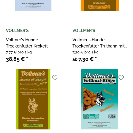
VOLLMER'S
VOLLMER'S
Vollmer's Hunde
Vollmer's Hunde
Trockenfutter Krokett
Trockenfutter Truthahn mit
7,77 € pro 1 kg
Kartoffel
7,30 € pro 1 kg
38,85 €
*
7,30 €
*
ab