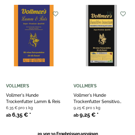
VOLLMER'S
VOLLMER'S
Vollmer's Hunde
Vollmer's Hunde
Trockenfutter Lamm & Reis
Trockenfutter Sensitivo
6,35 € pro 1 kg
Insectum
9,25 € pro 1 kg
6,35 €
*
9,25 €
*
ab
ab
20
von 30 Ergebnissen anzeigen