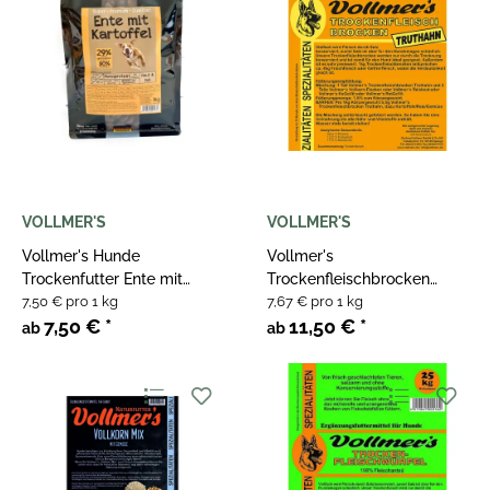
VOLLMER'S
VOLLMER'S
Vollmer's Hunde
Vollmer's
Trockenfutter Ente mit
Trockenfleischbrocken
Kartoffel
7,50 € pro 1 kg
Truthahn
7,67 € pro 1 kg
7,50 €
*
11,50 €
*
ab
ab