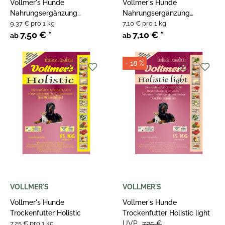
Vollmer's Hunde
Vollmer's Hunde
Nahrungsergänzung
Nahrungsergänzung
Reisbällchen
9,37 € pro 1 kg
Reiskost
7,10 € pro 1 kg
7,50 €
*
7,10 €
*
ab
ab
- 18 %
VOLLMER'S
VOLLMER'S
Vollmer's Hunde
Vollmer's Hunde
Trockenfutter Holistic
Trockenfutter Holistic light
7,25 € pro 1 kg
UVP
7,25 €