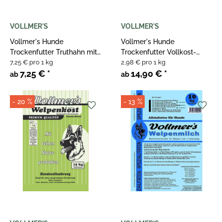
VOLLMER'S
VOLLMER'S
Vollmer's Hunde
Vollmer's Hunde
Trockenfutter Truthahn mit
Trockenfutter Vollkost-
Kartoffel Mini
7,25 € pro 1 kg
Ringe
2,98 € pro 1 kg
7,25 €
*
14,90 €
*
ab
ab
- 20 %
- 13 %