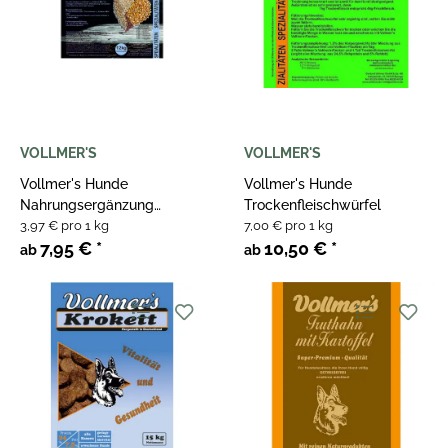
VOLLMER'S
VOLLMER'S
Vollmer's Hunde
Vollmer's Hunde
Nahrungsergänzung
Trockenfleischwürfel
Vollkorn Mix
3,97 € pro 1 kg
7,00 € pro 1 kg
7,95 €
*
10,50 €
*
ab
ab