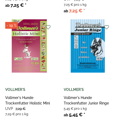
7,25 €
*
7,25 € pro 1 kg
ab
7,25 €
*
ab
- 19 %
VOLLMER'S
VOLLMER'S
Vollmer's Hunde
Vollmer's Hunde
Trockenfutter Holistic Mini
Trockenfutter Junior Ringe
UVP
7,29 €
5,45 € pro 1 kg
5,45 €
*
7,29 € pro 1 kg
ab