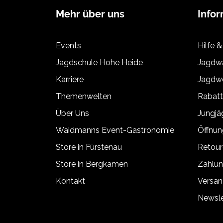
Mehr über uns
Info
Events
Hilfe &
Jagdschule Hohe Heide
Jagdwa
Karriere
Jagdwe
Themenwelten
Rabat
Über Uns
Jungj
Waidmanns Event-Gastronomie
Öffnun
Store in Fürstenau
Retour
Store in Bergkamen
Zahlun
Kontakt
Versan
Newsle