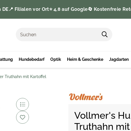
n DE
📍 Filialen vor Ort
⭐️ 4,8 auf Google
🔄 Kostenfreie Ret
tattung
Hundebedarf
Optik
Heim & Geschenke
Jagdarten
r Truthahn mit Kartoffel
Vollmer's Hu
Truthahn mit 