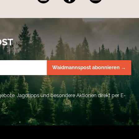
150 g
225 g
250 g
300 g
345 g
385 g
OST
425 g
465 g
505 g
600 g
Waidmannspost abonnieren →
bote, Jagdtipps und besondere Aktionen direkt per E-