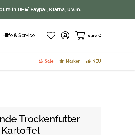
oure in DE
🛒 Paypal, Klarna, u.v.m.
Hilfe & Service
0,00 €
Sale
Marken
NEU
nde Trockenfutter
Kartoffel