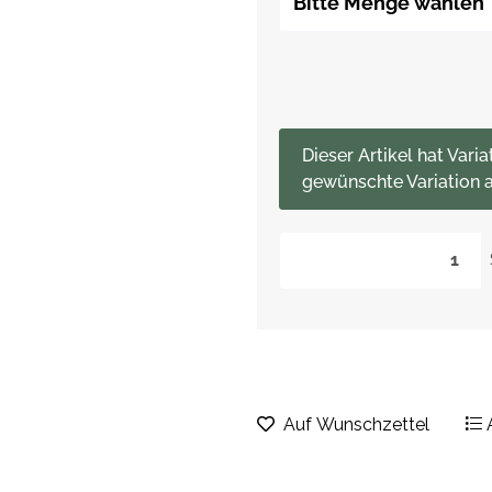
Bitte Menge wählen
x
Dieser Artikel hat Varia
gewünschte Variation a
Auf Wunschzettel