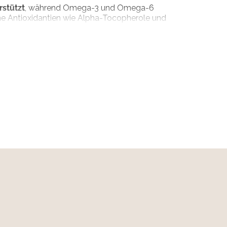
stützt
, während Omega-3 und Omega-6
he Antioxidantien wie Alpha-Tocopherole und
el kann sowohl trocken als auch leicht
entrester, Chicorée, Alfalfa, Erbsen, Zucchini,
rolisiert, Apfeltrester, Fischmehl, Hefe,
ünlippmuschel, Teufelskralle
in B6, 40 mcg Vitamin B12, 70 mg Vitamin C,
er (als Kupfer-II-Sulfat, Pentahydrat), 100