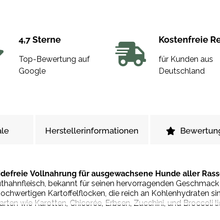
4,7 Sterne
Kostenfreie R
Top-Bewertung auf
für Kunden aus
Google
Deutschland
le
Herstellerinformationen
Bewertun
idefreie Vollnahrung für ausgewachsene Hunde aller Ras
thahnfleisch, bekannt für seinen hervorragenden Geschmack un
hochwertigen Kartoffelflocken, die reich an Kohlenhydraten si
rten wie Karotten, Chicorée, Erbsen, Zucchini, und Broccoli l