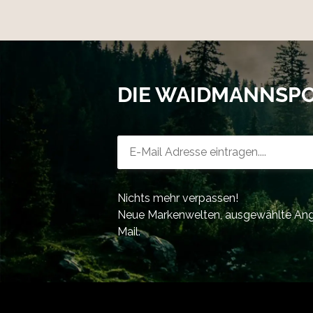
10 kg
15 kg
20 kg
25 kg
30 kg
35 kg
DIE WAIDMANNSP
40 kg
50 kg
60 kg
70 kg
Newsletter-Registrierung
Nichts mehr verpassen!
Neue Markenwelten, ausgewählte Ange
Mail.