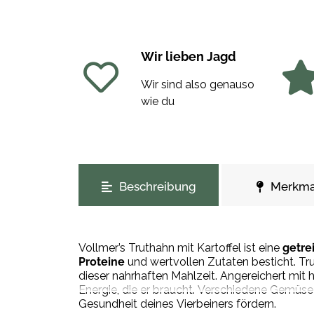
Wir lieben Jagd
Wir sind also genauso
wie du
weitere Registerkarten anzeigen
Beschreibung
Merkma
Vollmer’s Truthahn mit Kartoffel ist eine
getre
Proteine
und wertvollen Zutaten besticht. Tru
dieser nahrhaften Mahlzeit. Angereichert mit 
Energie, die er braucht. Verschiedene Gemüsea
Gesundheit deines Vierbeiners fördern.