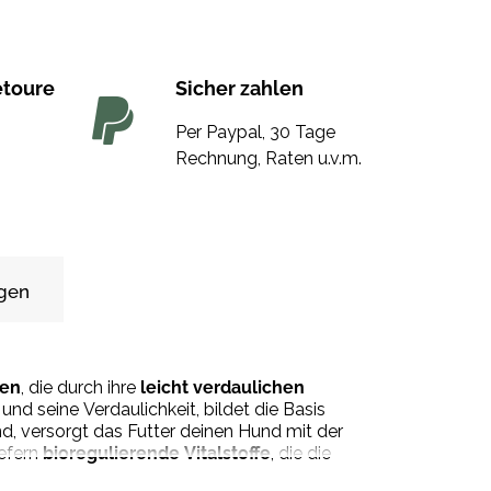
etoure
Sicher zahlen
Per Paypal, 30 Tage
Rechnung, Raten u.v.m.
gen
sen
, die durch ihre
leicht verdaulichen
d seine Verdaulichkeit, bildet die Basis
nd, versorgt das Futter deinen Hund mit der
iefern
bioregulierende Vitalstoffe
, die die