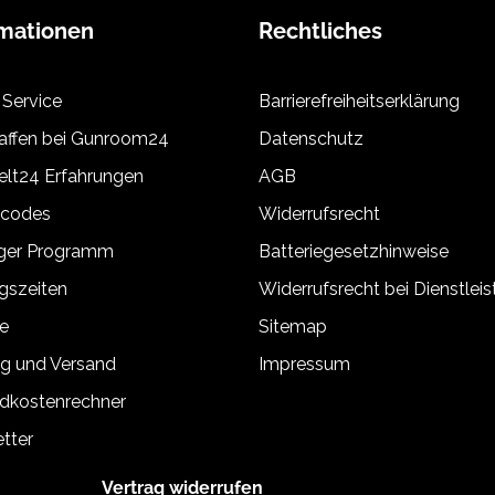
rmationen
Rechtliches
 Service
Barrierefreiheitserklärung
ffen bei Gunroom24
Datenschutz
lt24 Erfahrungen
AGB
tcodes
Widerrufsrecht
äger Programm
Batteriegesetzhinweise
gszeiten
Widerrufsrecht bei Dienstlei
e
Sitemap
g und Versand
Impressum
dkostenrechner
tter
Vertrag widerrufen