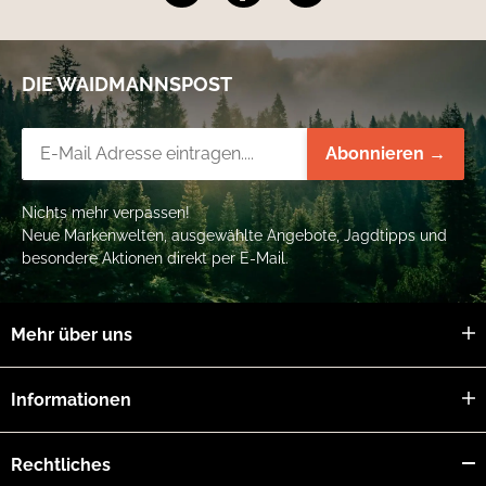
Vollmer’s Vollkorn Mix und 1 Teil Vollmer’s Trockenfleischwürfel
(ergibt eine Mischung aus 26 % Rohprotein und 9,5 % Rohfett).
Diese Mischung sollte feucht gefüttert werden. Um den Energie-
oder Fettgehalt zu erhöhen, können 5–15 % Rapsöl oder 1–2 %
Vollmer’s Lachsöl zugegeben werden.
DIE WAIDMANNSPOST
Gewicht des Hundes
Tägliche Futtermenge (Mischung)
5 kg
150 g
Newsletter-Registrierung
Abonnieren →
10 kg
300 g
15 kg
450 g
20 kg
600 g
Nichts mehr verpassen!
Neue Markenwelten, ausgewählte Angebote, Jagdtipps und
besondere Aktionen direkt per E-Mail.
Mehr über uns
Informationen
Rechtliches