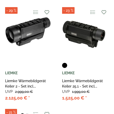
- 29 %
- 23 %
LIEMKE
LIEMKE
Liemke Wärmebildgerät
Liemke Wärmebildgerät
Keiler 2 - Set incl.
Keiler 25.1 - Set incl.
Zusatzakku
UVP
2.999,00 €
Zusatzakku
UVP
1.999,00 €
2.125,00 €
*
1.525,00 €
*
- 21 %