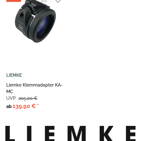
LIEMKE
Liemke Klemmadapter KA-
MC
UVP
205,00 €
139,90 €
*
ab