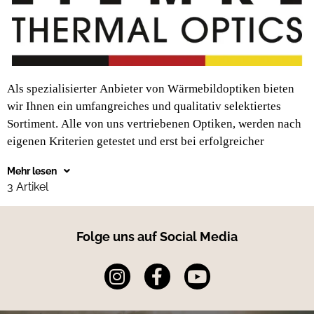
Als spezialisierter Anbieter von Wärmebildoptiken bieten
Bewertung für den Verkauf freigegeben. Wir vertreten seit
wir Ihnen ein umfangreiches und qualitativ selektiertes
2008 führende Hersteller von Wärmebildoptiken im
Sortiment. Alle von uns vertriebenen Optiken, werden nach
Behördenbereich und entwickeln seit 2014 eigene Optiken.
eigenen Kriterien getestet und erst bei erfolgreicher
Alle Komponenten kommen aus Europa und entsprechen
Mehr lesen
3 Artikel
Folge uns auf Social Media