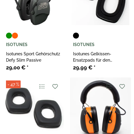
ISOTUNES
ISOTUNES
Isotunes Sport Gehörschutz
Isotunes Gelkissen-
Defy Slim Passive
Ersatzpads für den
Gehörschutz Defy Slim
29,00 €
*
29,99 €
*
- 47 %