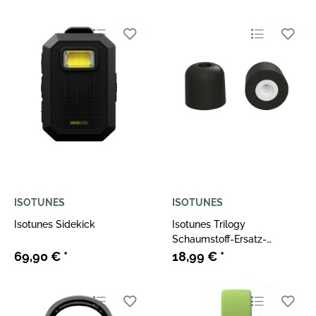
ISOTUNES
ISOTUNES
Isotunes Sidekick
Isotunes Trilogy
Schaumstoff-Ersatz-
Ohrstöpsel 5er-Packung
69,90 €
*
18,99 €
*