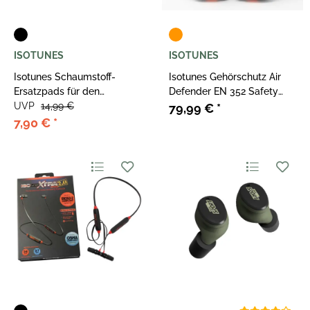
ISOTUNES
ISOTUNES
Isotunes Schaumstoff-
Isotunes Gehörschutz Air
Ersatzpads für den
Defender EN 352 Safety
Gehörschutz Defy Slim
UVP
14,99 €
Orange
79,99 €
*
7,90 €
*