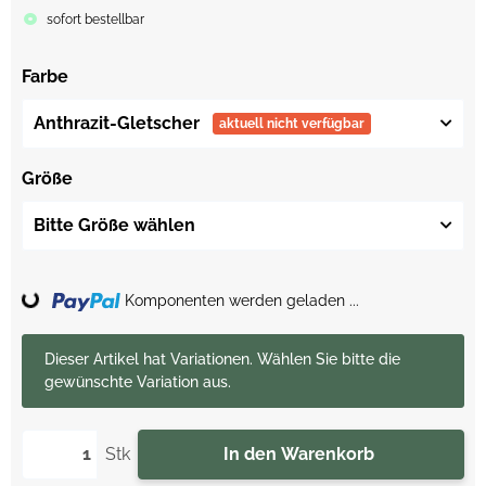
sofort bestellbar
Farbe
Anthrazit-Gletscher
aktuell nicht verfügbar
Größe
Bitte Größe wählen
Loading...
Komponenten werden geladen ...
x
Dieser Artikel hat Variationen. Wählen Sie bitte die
gewünschte Variation aus.
Stk
In den Warenkorb