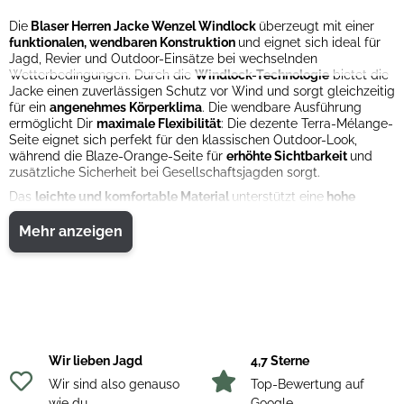
Die
Blaser Herren Jacke Wenzel Windlock
überzeugt mit einer
funktionalen, wendbaren Konstruktion
und eignet sich ideal für
Jagd, Revier und Outdoor-Einsätze bei wechselnden
Wetterbedingungen. Durch die
Windlock-Technologie
bietet die
Jacke einen zuverlässigen Schutz vor Wind und sorgt gleichzeitig
für ein
angenehmes Körperklima
. Die wendbare Ausführung
ermöglicht Dir
maximale Flexibilität
: Die dezente Terra-Mélange-
Seite eignet sich perfekt für den klassischen Outdoor-Look,
während die Blaze-Orange-Seite für
erhöhte Sichtbarkeit
und
zusätzliche Sicherheit bei Gesellschaftsjagden sorgt.
Das
leichte und komfortable Material
unterstützt eine
hohe
Bewegungsfreiheit
und macht die Jacke angenehm tragbar –
sowohl als Außenschicht als auch als wärmende
Mehr anzeigen
Zwischenschicht an kühleren Tagen. Die moderne Passform und
die
hochwertige Verarbeitung
unterstreichen den funktionalen
Charakter der Jacke und machen sie zum vielseitigen Begleiter
im Revier und in der Freizeit.
Wir lieben Jagd
4,7 Sterne
Wir sind also genauso
Top-Bewertung auf
wie du
Google