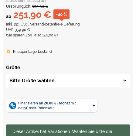
Artikelnummer:
2024183
Ursprünglich:
359,90 €
251,90 €
-40 %
ab
inkl. 19% USt. ,
Versandkostenfreie Lieferung
UVP
:
359,90 €
(Sie sparen
40%
, also
146,00 €
)
Knapper Lagerbestand
Größe
Bitte Größe wählen
x
Dieser Artikel hat Variationen. Wählen Sie bitte die