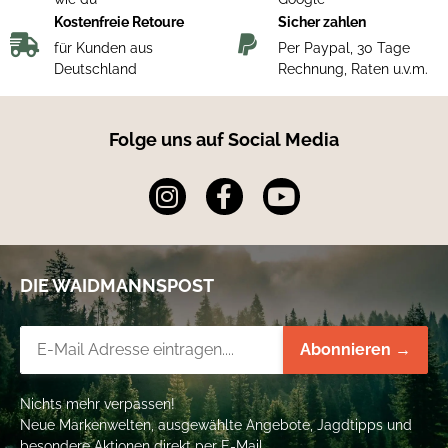
Kostenfreie Retoure
Sicher zahlen
für Kunden aus
Per Paypal, 30 Tage
Deutschland
Rechnung, Raten u.v.m.
Folge uns auf Social Media
DIE WAIDMANNSPOST
Newsletter-Registrierung
Abonnieren →
Nichts mehr verpassen!
Neue Markenwelten, ausgewählte Angebote, Jagdtipps und
besondere Aktionen direkt per E-Mail.