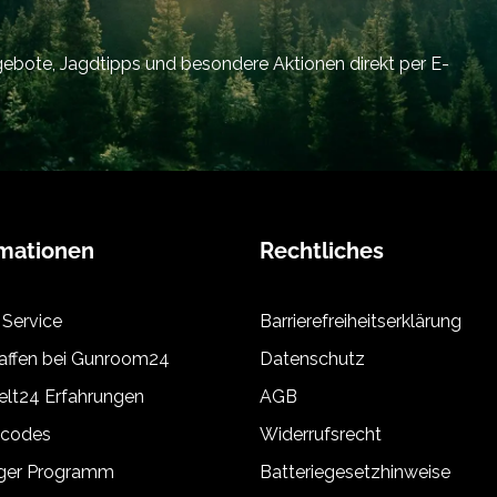
bote, Jagdtipps und besondere Aktionen direkt per E-
rmationen
Rechtliches
 Service
Barrierefreiheitserklärung
ffen bei Gunroom24
Datenschutz
lt24 Erfahrungen
AGB
tcodes
Widerrufsrecht
äger Programm
Batteriegesetzhinweise