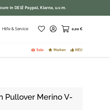
oure in DE
🛒 Paypal, Klarna, u.v.m.
Hilfe & Service
0,00 €
Sale
Marken
NEU
n Pullover Merino V-