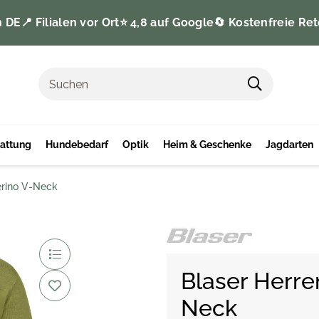
n DE
📍 Filialen vor Ort
⭐️ 4,8 auf Google
🔄 Kostenfreie Ret
tattung
Hundebedarf
Optik
Heim & Geschenke
Jagdarten
erino V-Neck
Blaser Herre
Neck