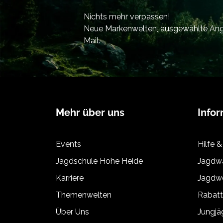
Nichts mehr verpassen!
Neue Markenwelten, ausgewählte Ange
Mail.
Mehr über uns
Info
Events
Hilfe &
Jagdschule Hohe Heide
Jagdwa
Karriere
Jagdwe
Themenwelten
Rabat
Über Uns
Jungj