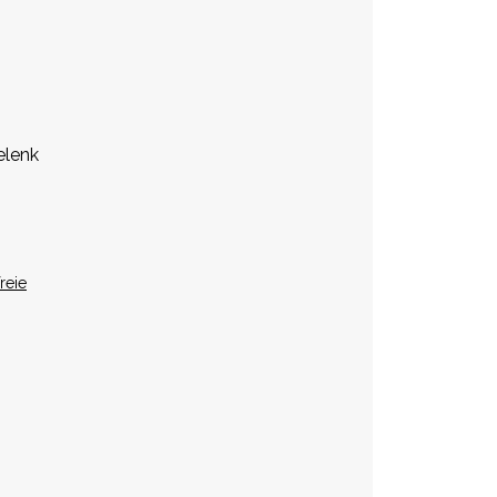
elenk
reie
)