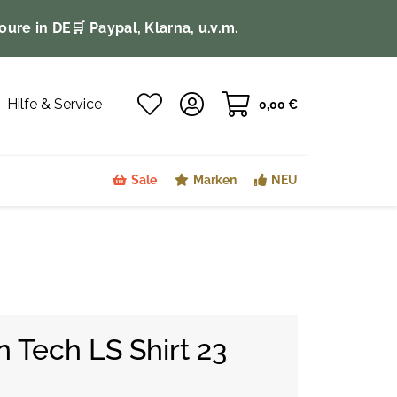
oure in DE
🛒 Paypal, Klarna, u.v.m.
Hilfe & Service
0,00 €
Sale
Marken
NEU
n Tech LS Shirt 23