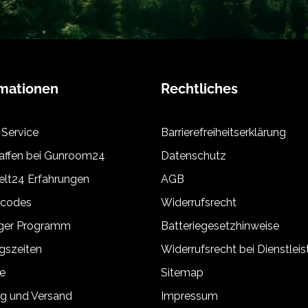
rmationen
Rechtliches
 Service
Barrierefreiheitserklärung
ffen bei Gunroom24
Datenschutz
lt24 Erfahrungen
AGB
tcodes
Widerrufsrecht
äger Programm
Batteriegesetzhinweise
gszeiten
Widerrufsrecht bei Dienstlei
e
Sitemap
g und Versand
Impressum