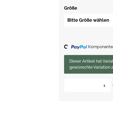
Größe
Bitte Größe wählen
Komponenten 
Loading...
x
Dieser Artikel hat Varia
gewünschte Variation a