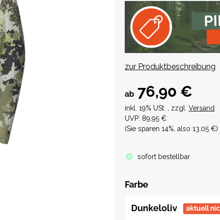
zur Produktbeschreibung
76,90 €
ab
inkl. 19% USt. , zzgl.
Versand
UVP
:
89,95 €
(Sie sparen
14%
, also
13,05 €
)
sofort bestellbar
Farbe
Dunkeloliv
aktuell ni