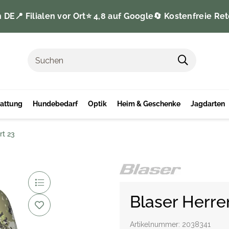
n DE
📍 Filialen vor Ort
⭐️ 4,8 auf Google
🔄 Kostenfreie Ret
tattung
Hundebedarf
Optik
Heim & Geschenke
Jagdarten
rt 23
Blaser Herre
Artikelnummer:
2038341