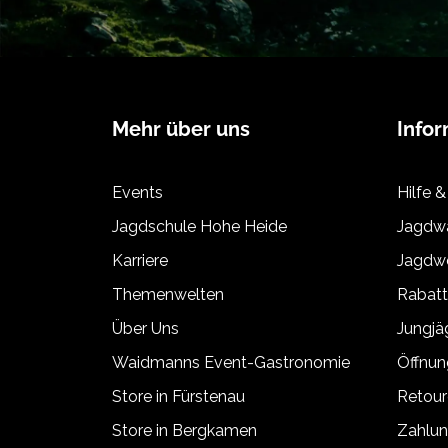
Mehr über uns
Info
Events
Hilfe &
Jagdschule Hohe Heide
Jagdwa
Karriere
Jagdwe
Themenwelten
Rabat
Über Uns
Jungj
Waidmanns Event-Gastronomie
Öffnun
Store in Fürstenau
Retour
Store in Bergkamen
Zahlun