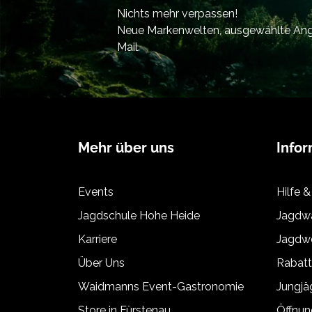
Nichts mehr verpassen!
Neue Markenwelten, ausgewählte Ange
Mail.
Mehr über uns
Info
Events
Hilfe &
Jagdschule Hohe Heide
Jagdwa
Karriere
Jagdwe
Über Uns
Rabat
Waidmanns Event-Gastronomie
Jungj
Store in Fürstenau
Öffnun