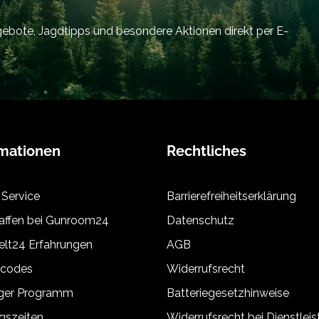
bote, Jagdtipps und besondere Aktionen direkt per E-
rmationen
Rechtliches
 Service
Barrierefreiheitserklärung
ffen bei Gunroom24
Datenschutz
lt24 Erfahrungen
AGB
tcodes
Widerrufsrecht
äger Programm
Batteriegesetzhinweise
gszeiten
Widerrufsrecht bei Dienstlei