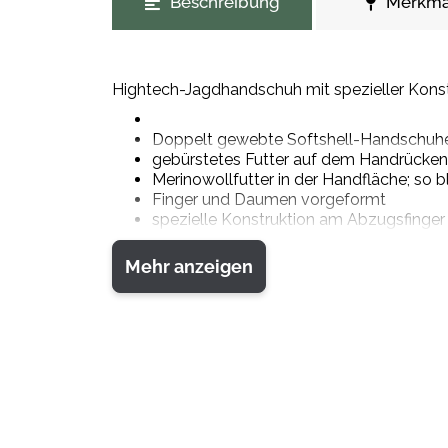
Beschreibung
Merkma
Hightech-Jagdhandschuh mit spezieller Kons
Doppelt gewebte Softshell-Handschuhe m
gebürstetes Futter auf dem Handrücken
Merinowollfutter in der Handfläche; so
Finger und Daumen vorgeformt
spezielle Konstruktion am Abzugsfinger 
Zeigefingerspitze aus Touchscreen-Ge
spezielle Schlaufe am Mittelfinger für 
Mehr anzeigen
Zugschlaufen an der Innenseite des Han
Verbindungs-Clip