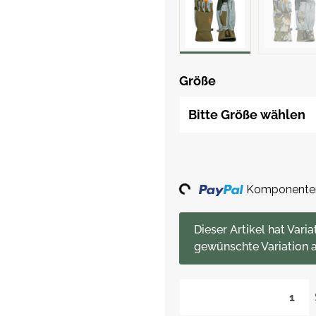
Größe
Bitte Größe wählen
Loading...
Komponenten 
x
Dieser Artikel hat Varia
gewünschte Variation a