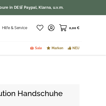
oure in DE
🛒 Paypal, Klarna, u.v.m.
Hilfe & Service
0,00 €
Sale
Marken
NEU
lution Handschuhe