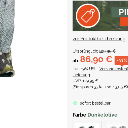
zur Produktbeschreibung
Ursprünglich:
129,95 €
86,90 €
-33 %
ab
inkl. 19% USt. ,
Versandkostenf
Lieferung
UVP
:
129,95 €
(Sie sparen
33%
, also
43,05 €
)
sofort bestellbar
Farbe
Dunkelolive