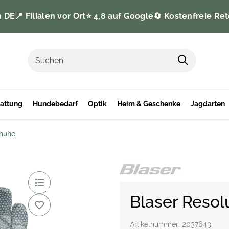
n DE
📍 Filialen vor Ort
⭐️ 4,8 auf Google
🔄 Kostenfreie Ret
tattung
Hundebedarf
Optik
Heim & Geschenke
Jagdarten
chuhe
Blaser Reso
Artikelnummer:
2037643