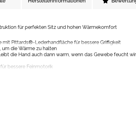
le
Herstellerinformationen
Bewertun
truktion für perfekten Sitz und hohen Wärmekomfort
it Pittards®-Lederhandfläche für bessere Griffigkeit
, um die Wärme zu halten
 bleibt die Hand auch dann warm, wenn das Gewebe feucht wi
für bessere Feinmotorik
webe
einfaches und schnelles Ausziehen
dgelenks für optimalen Sitz