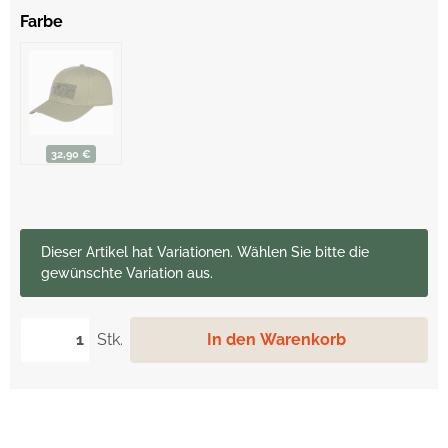
Farbe
32,90 €
x
Dieser Artikel hat Variationen. Wählen Sie bitte die
gewünschte Variation aus.
Stk.
In den Warenkorb