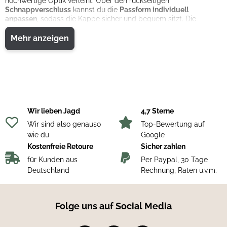
hochwertige Optik verleiht. Über den rückseitigen
Schnappverschluss
kannst du die
Passform individuell
anpassen
, sodass die Kappe sicher und bequem sitzt. Die
Kombination aus funktionaler Belüftung und klassischem
Baseball-Design macht sie zu einem vielseitigen Begleiter für
Mehr anzeigen
verschiedenste Aktivitäten.
Material:
Polyester-Mesh
Front & Schirm: 100 % Baumwolle
Wir lieben Jagd
4,7 Sterne
Wir sind also genauso
Top-Bewertung auf
wie du
Google
Kostenfreie Retoure
Sicher zahlen
für Kunden aus
Per Paypal, 30 Tage
Deutschland
Rechnung, Raten u.v.m.
Folge uns auf Social Media