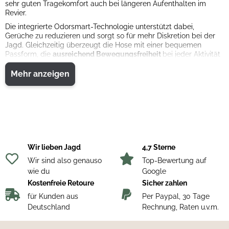
sehr guten Tragekomfort auch bei längeren Aufenthalten im
Revier.
Die integrierte Odorsmart-Technologie unterstützt dabei,
Gerüche zu reduzieren und sorgt so für mehr Diskretion bei der
Jagd. Gleichzeitig überzeugt die Hose mit einer bequemen
Passform, die
ausreichend Bewegungsfreiheit
bei jeder Aktivität
ermöglicht. Praktische Taschenlösungen bieten Platz für wichtige
Ausrüstung und machen die Hose zu einem funktionalen
Mehr anzeigen
Begleiter im Gelände.
Dank der Kombination aus
klassischem Lodenmaterial
und
moderner Technologie eignet sich die Hell’s Canyon Hose ideal
für wechselnde Wetterbedingungen und anspruchsvolle Einsätze
in der Natur.
Materialzusammensetzung:
Loden (Wollmischgewebe, keine
weiteren Angaben vorhanden).
Wir lieben Jagd
4,7 Sterne
Pflegehinweise:
Schonend reinigen, nicht heiß waschen, nicht im
Wir sind also genauso
Top-Bewertung auf
Trockner trocknen.
wie du
Google
Kostenfreie Retoure
Sicher zahlen
für Kunden aus
Per Paypal, 30 Tage
Deutschland
Rechnung, Raten u.v.m.