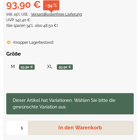
93,90 €
-34 %
inkl. 19% USt. ,
Versandkostenfreie Lieferung
UVP
:
142,40 €
(Sie sparen
34%
, also
48,50 €
)
Knapper Lagerbestand
Größe
M
XL
93,90 €
93,90 €
x
Dieser Artikel hat Variationen. Wählen Sie bitte die
gewünschte Variation aus.
In den Warenkorb