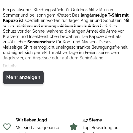
Ein praktisches Kleidungsstück für Outdoor-Aktivitäten im
Sommer und bei sonnigem Wetter: Das
langärmelige T-Shirt mit
Kapuze
ist speziell entworfen für Jäger, Angler und Schützen. Mit
seiner l
eichten und atmungsaktiven Konstruktion
bietet es
Schutz vor der Sonne, während die langen Ärmel die Arme vor
Kratzern und Insektenstichen bewahren. Die Kapuze dient als
zusätzlicher
Sonnenschutz
für Kopf und Nacken. Dieses
vielseitige Shirt ermöglicht uneingeschränkte Bewegungsfreiheit
und eignet sich perfekt für aktive Tage im Freien, sei es beim
Jagdrevier, am Angelsee oder auf dem Schießstand.
Details:
UV-Schutz UPF 50+
Elastisches und ultraleichtes Gewebe
Mehr anzeigen
Lange Ärmel
Material: 100% Polyester
Wir lieben Jagd
4,7 Sterne
Wir sind also genauso
Top-Bewertung auf