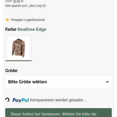
UVP
:
33,95 €
(Sie sparen
20%
, also
7,05 €
)
Knapper Lagerbestand
Farbe
Realtree Edge
Größe
Bitte Größe wählen
Loading...
Komponenten werden geladen ...
x
Dieser Artikel hat Variationen. Wählen Sie bitte die