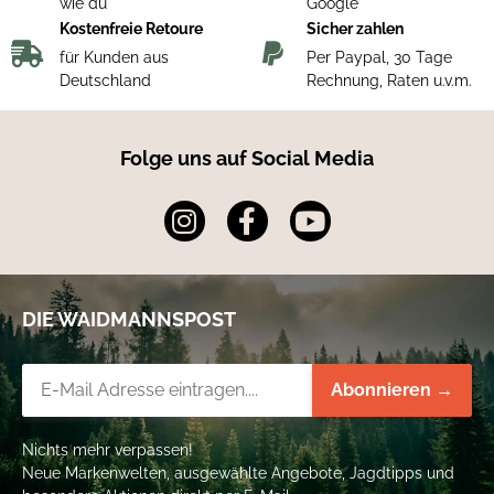
wie du
Google
Kostenfreie Retoure
Sicher zahlen
für Kunden aus
Per Paypal, 30 Tage
Deutschland
Rechnung, Raten u.v.m.
Folge uns auf Social Media
DIE WAIDMANNSPOST
Newsletter-Registrierung
Abonnieren →
Nichts mehr verpassen!
Neue Markenwelten, ausgewählte Angebote, Jagdtipps und