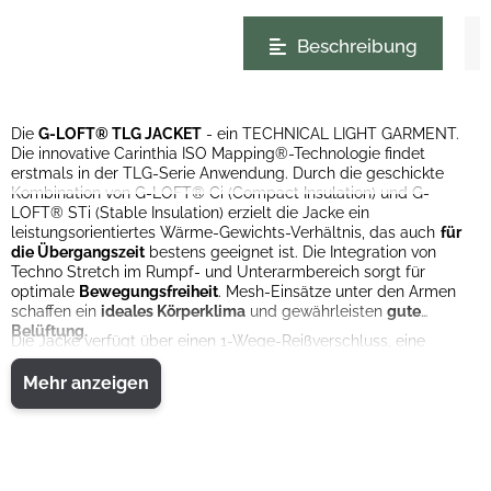
weitere Registerkarten anzeigen
Beschreibung
Die
G-LOFT® TLG JACKET
- ein TECHNICAL LIGHT GARMENT.
Die innovative Carinthia ISO Mapping®-Technologie findet
erstmals in der TLG-Serie Anwendung. Durch die geschickte
Kombination von G-LOFT® Ci (Compact Insulation) und G-
LOFT® STi (Stable Insulation) erzielt die Jacke ein
leistungsorientiertes Wärme-Gewichts-Verhältnis, das auch
für
die Übergangszeit
bestens geeignet ist. Die Integration von
Techno Stretch im Rumpf- und Unterarmbereich sorgt für
optimale
Bewegungsfreiheit
. Mesh-Einsätze unter den Armen
schaffen ein
ideales Körperklima
und gewährleisten
gute
Belüftung.
Die Jacke verfügt über einen 1-Wege-Reißverschluss, eine
Napoleontasche sowie zwei große Seitentaschen, die praktischen
Stauraum bieten. Die Kapuze ist mit einem verstärkten Schirm
Mehr anzeigen
ausgestattet und kann mithilfe elastischer Kordeln individuell
angepasst werden. Ein innerer, mit einer Hand verstellbarer
elastischer Kordelzug am Saum ermöglicht eine einfache
Anpassung.
Die Isolation besteht aus G-LOFT® 40g und G-LOFT® 30g, 100%