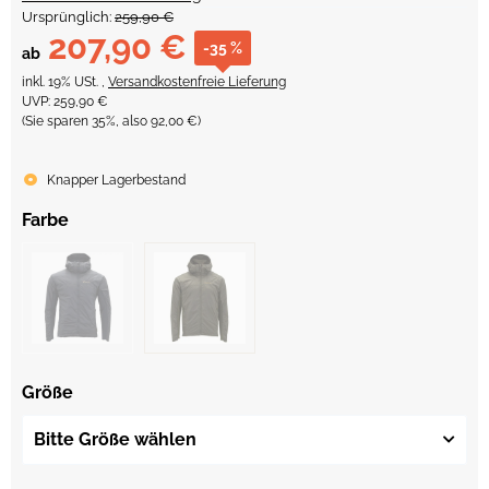
Ursprünglich:
259,90 €
207,90 €
-35 %
ab
inkl. 19% USt. ,
Versandkostenfreie Lieferung
UVP
:
259,90 €
(Sie sparen
35%
, also
92,00 €
)
Knapper Lagerbestand
Farbe
Größe
Bitte Größe wählen