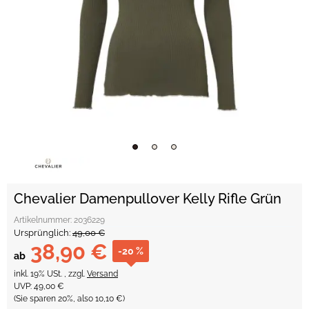
Chevalier Damenpullover Kelly Rifle Grün
Artikelnummer:
2036229
Ursprünglich:
49,00 €
38,90 €
-20 %
ab
inkl. 19% USt. , zzgl.
Versand
UVP
:
49,00 €
(Sie sparen
20%
, also
10,10 €
)