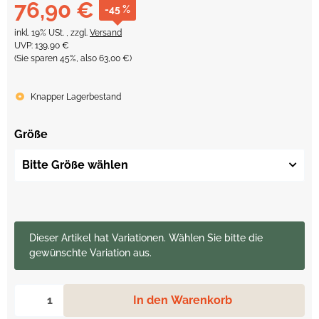
76,90 €
-45 %
inkl. 19% USt. , zzgl.
Versand
UVP
:
139,90 €
(Sie sparen
45%
, also
63,00 €
)
Knapper Lagerbestand
Größe
Bitte Größe wählen
x
Dieser Artikel hat Variationen. Wählen Sie bitte die
gewünschte Variation aus.
In den Warenkorb