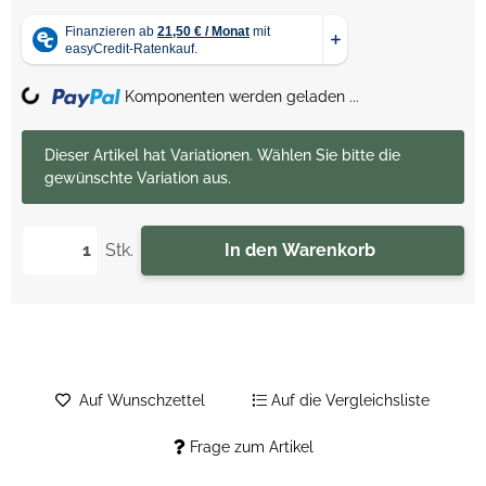
Loading...
Komponenten werden geladen ...
x
Dieser Artikel hat Variationen. Wählen Sie bitte die
gewünschte Variation aus.
Stk.
In den Warenkorb
Auf Wunschzettel
Auf die Vergleichsliste
Frage zum Artikel