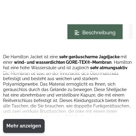
weitere Registerkarten anzeigen
Beschreibung
Die Hamilton Jacket ist eine
sehr geräuscharme Jagdjacke
mit
einer
wind- und wasserdichten GORE-TEX®-Membran
. Hamilton
hat eine hohe Wassersäule und ist zugleich
sehr atmungsaktiv
.
Die Membran ist lose an der Innenseite des Obermaterials
befestigt und besteht aus weichen und starkem
Polyamidgewebe. Das Material ermöglicht es Ihnen, sich
geräuschlos durch das Gelände zu bewegen. Diese Shelljacke
hat eine abnehmbare und verstellbare Kapuze, die mit einem
Reißverschluss befestigt ist. Dieses Kleidungsstück bietet Ihnen
alle Taschen, die Sie brauchen, wie doppelte Funkgerättaschen
und zwei vertikale Brusttaschen, die linke mit einem innen
liegenden Sicherheitsfach. Der
YKK-Reißverschluss vorn ist
wasserabweisend
. Die Klappen der Balgtaschen lassen sich an
Mehr anzeigen
der Schulterpasse befestigen, damit Sie leichter an die Taschen
kommen. Die Jacke ist in der Taille und am Saum verstellbar.