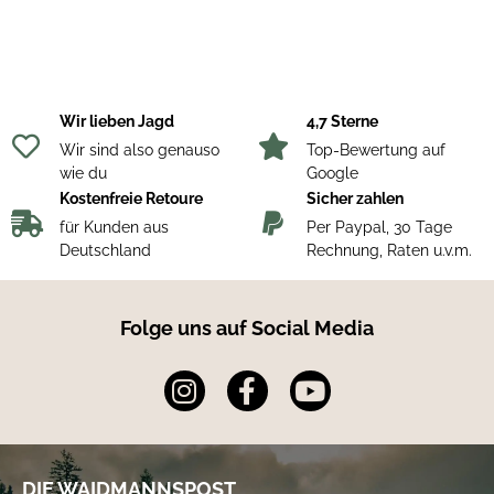
Zwei große Innentaschen aus Mesh. Hamilton Jacke und Hose
bilden zusammen eine
leise, wind- und wasserdichte
Jagdkombination.
Material: 100% Polyamide
Wir lieben Jagd
4,7 Sterne
Wir sind also genauso
Top-Bewertung auf
wie du
Google
Kostenfreie Retoure
Sicher zahlen
für Kunden aus
Per Paypal, 30 Tage
Deutschland
Rechnung, Raten u.v.m.
Folge uns auf Social Media
DIE WAIDMANNSPOST