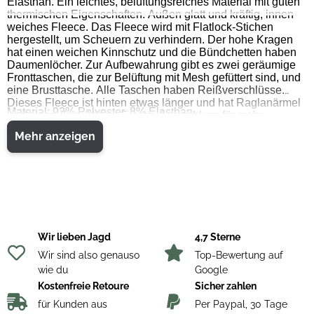
Elasthan. Ein leichtes, belüftungsreiches Material mit guten
thermischen Eigenschaften. Außen glatt und kräftig, innen
weiches Fleece. Das Fleece wird mit Flatlock-Stichen
hergestellt, um Scheuern zu verhindern. Der hohe Kragen
hat einen weichen Kinnschutz und die Bündchetten haben
Daumenlöcher. Zur Aufbewahrung gibt es zwei geräumige
Fronttaschen, die zur Belüftung mit Mesh gefüttert sind, und
eine Brusttasche. Alle Taschen haben Reißverschlüsse.
Dieses Fleece ist hinten etwas länger und hat Raglanärmel
Material: 92% Polyester, 8% Elasthan
und einen Zwei-Wege-Frontreißverschluss für mehr
Mobilität. Die Innenseite des Kragens, die Reißverschlüsse
Mehr anzeigen
und das gestickte Chevalier-Logo sind in einem
kontrastierenden Braun gehalten.
Wir lieben Jagd
4,7 Sterne
Wir sind also genauso
Top-Bewertung auf
wie du
Google
Kostenfreie Retoure
Sicher zahlen
für Kunden aus
Per Paypal, 30 Tage