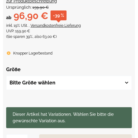
zur Produktbeschreibung
Ursprünglich:
159,90 €
96,90 €
-39 %
ab
inkl. 19% USt. ,
Versandkostenfreie Lieferung
UVP
:
159,90 €
(Sie sparen
39%
, also
63,00 €
)
Knapper Lagerbestand
Größe
Bitte Größe wählen
x
Dieser Artikel hat Variationen. Wählen Sie bitte die
gewünschte Variation aus.