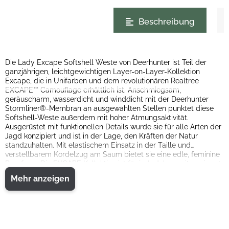
weitere Registerkarten anzeigen
Beschreibung
Die Lady Excape Softshell Weste von Deerhunter ist Teil der
ganzjährigen, leichtgewichtigen Layer-on-Layer-Kollektion
Excape, die in Unifarben und dem revolutionären Realtree
EXCAPE™ Camouflage erhältlich ist. Anschmiegsam,
geräuscharm, wasserdicht und winddicht mit der Deerhunter
Stormliner®-Membran an ausgewählten Stellen punktet diese
Softshell-Weste außerdem mit hoher Atmungsaktivität.
Ausgerüstet mit funktionellen Details wurde sie für alle Arten der
Jagd konzipiert und ist in der Lage, den Kräften der Natur
standzuhalten. Mit elastischem Einsatz in der Taille und
verstellbarem Kordelzug am Saum bietet sie eine edle, feminine
Passform. Die EXCAPE Kollektion ist für jede Jahreszeit geeignet
Weich und geräuscharm
und kann je nach Jagdform und -stil in Schichten übereinander
Mehr anzeigen
Mit wasserdichten und nicht wasserdichten Gewebeteilen
getragen werden.
für hohe Atmungsaktivität und Komfort
Wasserabweisender 2-Wege Frontreißverschluss
Brusttasche mit wasserabweisendem Reißverschluss
Gummierte Aussparung für die Antenne
Zwei Vordertaschen mit wasserabweisendem