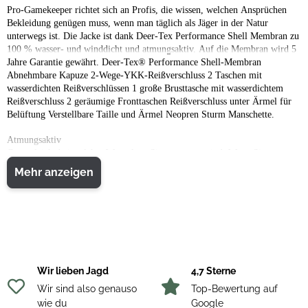
Pro-Gamekeeper richtet sich an Profis, die wissen, welchen Ansprüchen
Bekleidung genügen muss, wenn man täglich als Jäger in der Natur
unterwegs ist. Die Jacke ist dank Deer-Tex Performance Shell Membran zu
100 % wasser- und winddicht und atmungsaktiv. Auf die Membran wird 5
Jahre Garantie gewährt. Deer-Tex® Performance Shell-Membran
Abnehmbare Kapuze 2-Wege-YKK-Reißverschluss 2 Taschen mit
wasserdichten Reißverschlüssen 1 große Brusttasche mit wasserdichtem
Reißverschluss 2 geräumige Fronttaschen Reißverschluss unter Ärmel für
Belüftung Verstellbare Taille und Ärmel Neopren Sturm Manschette.
Atmungsaktiv
Ganz gleich, bei welcher Wetterlage Sie unterwegs sind: Wenn Sie
Bekleidung von Deerhunter mit einer der vier Membranen wählen,
Mehr anzeigen
entscheiden Sie sich immer für ein atmungsaktives Produkt. Dadurch sind
Sie komfortabel gekleidet und können gleichzeitig aktiv sein und folglich
das Erlebnis noch mehr genießen.
Verstärkung
Befinden Sie sich auf dem Weg zu Ihrem Traumbock oder durch
anspruchsvolles Gelände, wird Ihre Jagdbekleidung besonders strapaziert.
Wir lieben Jagd
4,7 Sterne
Dann sind zusätzliche Verstärkungen und ein strapazierfähiges Material an
den entsprechenden Stellen wichtig.
Wir sind also genauso
Top-Bewertung auf
wie du
Google