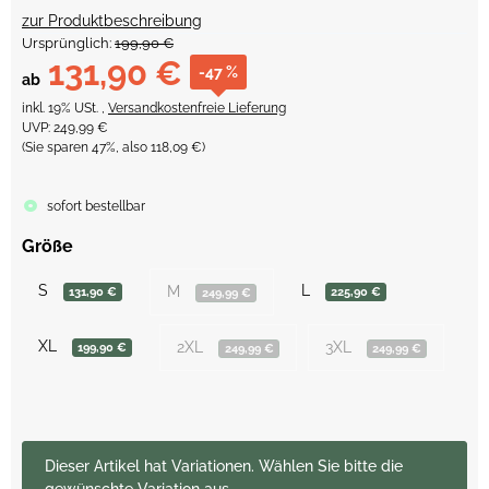
zur Produktbeschreibung
Ursprünglich:
199,90 €
131,90 €
-47 %
ab
inkl. 19% USt. ,
Versandkostenfreie Lieferung
UVP
:
249,99 €
(Sie sparen
47%
, also
118,09 €
)
sofort bestellbar
Größe
S
L
M
131,90 €
225,90 €
249,99 €
XL
2XL
3XL
199,90 €
249,99 €
249,99 €
x
Dieser Artikel hat Variationen. Wählen Sie bitte die