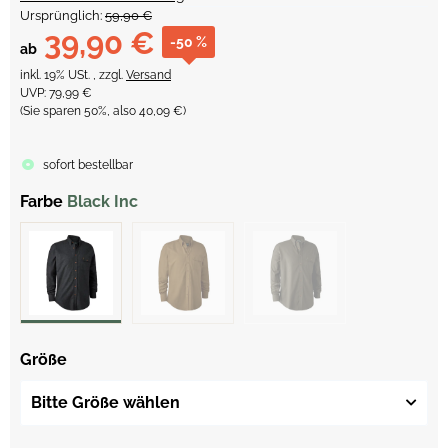
Ursprünglich:
59,90 €
39,90 €
-50 %
ab
inkl. 19% USt. , zzgl.
Versand
UVP
:
79,99 €
(Sie sparen
50%
, also
40,09 €
)
sofort bestellbar
Farbe
Black Inc
Größe
Bitte Größe wählen
Loading...