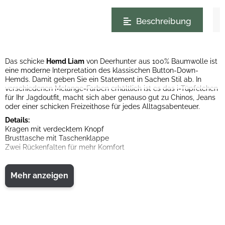
weitere Registerkarten anzeigen
Beschreibung
Das schicke
Hemd Liam
von Deerhunter aus 100% Baumwolle ist
eine moderne Interpretation des klassischen Button-Down-
Hemds. Damit geben Sie ein Statement in Sachen Stil ab. In
verschiedenen Melange-Farben erhältlich ist es das i-Tüpfelchen
für Ihr Jagdoutfit, macht sich aber genauso gut zu Chinos, Jeans
oder einer schicken Freizeithose für jedes Alltagsabenteuer.
Details:
Kragen mit verdecktem Knopf
Brusttasche mit Taschenklappe
Zwei Rückenfalten für mehr Komfort
Material:
Mehr anzeigen
100% Baumwolle