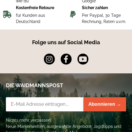
wie du
Google
Kostenfreie Retoure
Sicher zahlen
für Kunden aus
Per Paypal, 30 Tage
Deutschland
Rechnung, Raten u.v.m.
Folge uns auf Social Media
DIE WAIDMANNSPOST
Newsletter-Registrierung
Abonnieren →
Nichts mehr verpassen!
Neue Markenwelten, ausgewählte Angebote, Jagdtipps und