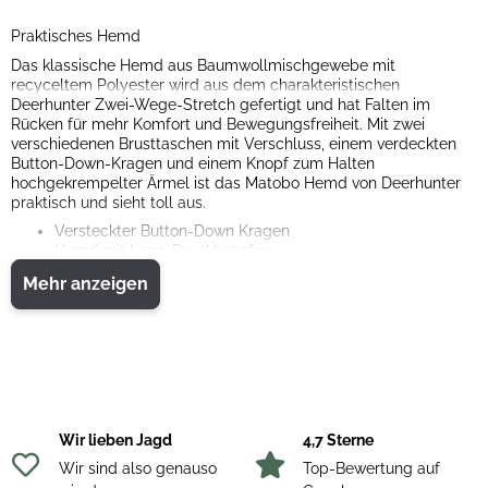
Praktisches Hemd
Das klassische Hemd aus Baumwollmischgewebe mit
recyceltem Polyester wird aus dem charakteristischen
Deerhunter Zwei-Wege-Stretch gefertigt und hat Falten im
Rücken für mehr Komfort und Bewegungsfreiheit. Mit zwei
verschiedenen Brusttaschen mit Verschluss, einem verdeckten
Button-Down-Kragen und einem Knopf zum Halten
hochgekrempelter Ärmel ist das Matobo Hemd von Deerhunter
praktisch und sieht toll aus.
Versteckter Button-Down Kragen
Hemd mit Logo-Druckknöpfen
Brusttasche mit verdecktem Reißverschluss
Mehr anzeigen
Brusttasche mit Taschenklappe
Rückenfalte für mehr Komfort
Knopf am Oberarm zum Fixieren der hochgerollten Ärmel
55% Baumwolle / 40% Polyester (recycelt) / 5% Elasthan
2-Wege-Stretch
Enthalten die Materialien 2-Way-Stretch, wird die
Jagdbekleidung dehnbar, was Ihre Bewegungsfreiheit erhöht.
Wir lieben Jagd
4,7 Sterne
Wir sind also genauso
Top-Bewertung auf