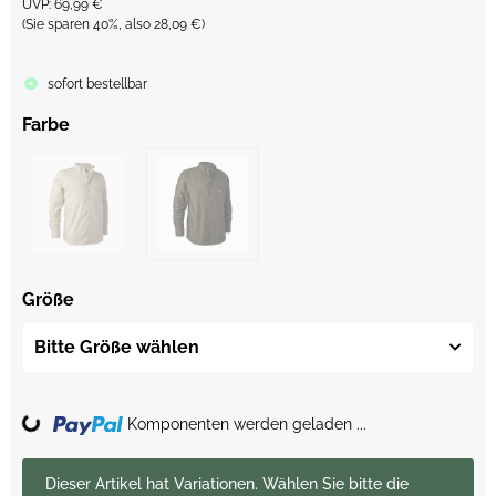
UVP
:
69,99 €
(Sie sparen
40%
, also
28,09 €
)
sofort bestellbar
Farbe
Größe
Bitte Größe wählen
Komponenten werden geladen ...
Loading...
x
Dieser Artikel hat Variationen. Wählen Sie bitte die