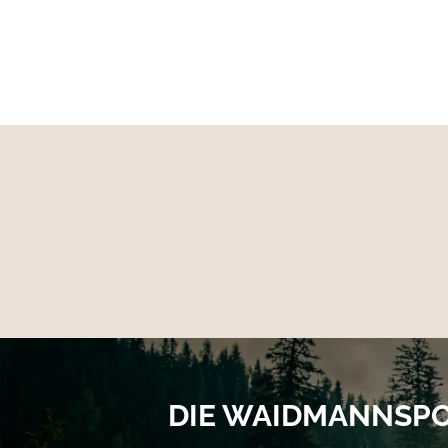
bietet außergewöhnlichen Komfort und Vielseit
Material: Obermaterial: 85% Polyester / 15% 
Temp 100 g/m² Deer-Tex® Temp 120 g/m²
DIE WAIDMANNSP