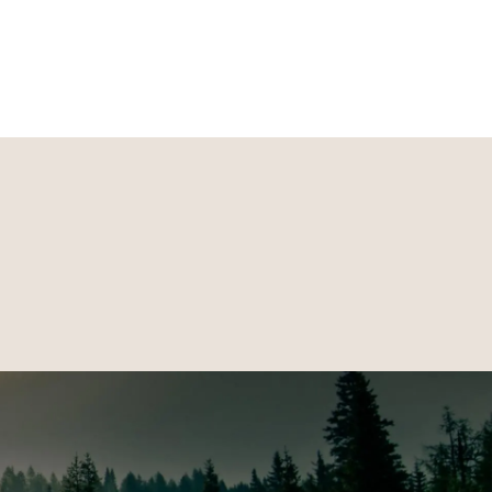
ster Füllung: 100% Polyester, Deer-Tex®