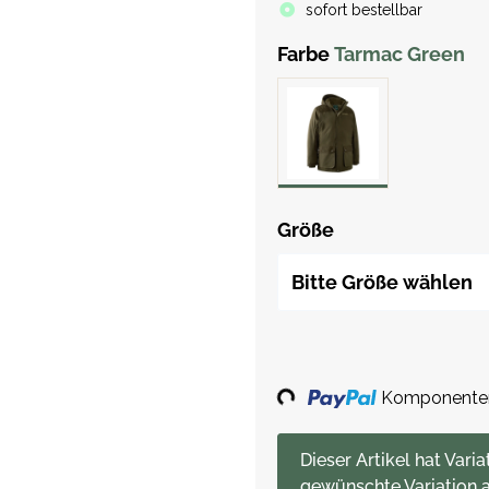
sofort bestellbar
Farbe
Tarmac Green
Größe
Bitte Größe wählen
Loading...
Komponenten 
x
Dieser Artikel hat Varia
gewünschte Variation a