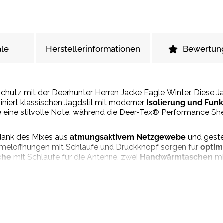
le
Herstellerinformationen
Bewertun
hutz mit der Deerhunter Herren Jacke Eagle Winter. Diese Jac
iert klassischen Jagdstil mit moderner
Isolierung und Funkt
e eine stilvolle Note, während die Deer-Tex® Performance S
dank des Mixes aus
atmungsaktivem Netzgewebe
und geste
Ärmelöffnungen mit Schlaufe und Druckknopf sorgen für
optim
che
mit Schlaufe für die Antenne, zwei
Handwärmtaschen
mi
bieten reichlich Stauraum für deine Ausrüstung.
eilweise abnehmbare und waschbare
Hasentasche
, die auch al
ind eine Napoleontasche, zusätzliche Seitentaschen an den 
Der verstellbare Saum mit Gummizug und die gerippten Ärme
r den aktiven Jäger, der auch bei kaltem Wetter nicht auf Funk