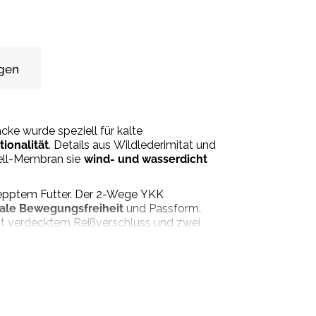
gen
ke wurde speziell für kalte
ionalität
. Details aus Wildlederimitat und
hell-Membran sie
wind- und wasserdicht
pptem Futter. Der 2-Wege YKK
ale Bewegungsfreiheit
und Passform.
t verdecktem Reißverschluss und zwei
s
Sitzkissen
auf dem Hochsitz verwendet
Vordertaschen sowie zwei Innentaschen und
lbündchen sorgen für zusätzlichen Komfort.
tionalität und Stil verzichten möchte. Sie