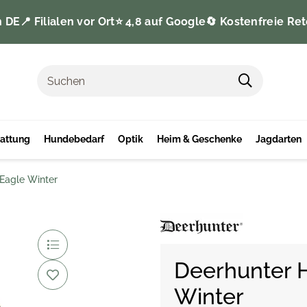
n DE
📍 Filialen vor Ort
⭐️ 4,8 auf Google
🔄 Kostenfreie Ret
tattung
Hundebedarf
Optik
Heim & Geschenke
Jagdarten
Eagle Winter
Deerhunter 
Winter