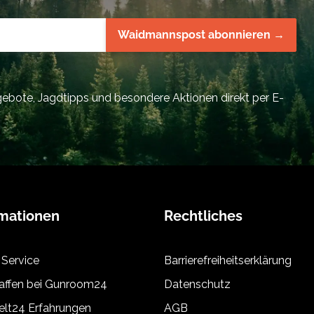
Waidmannspost abonnieren →
bote, Jagdtipps und besondere Aktionen direkt per E-
rmationen
Rechtliches
 Service
Barrierefreiheitserklärung
ffen bei Gunroom24
Datenschutz
lt24 Erfahrungen
AGB