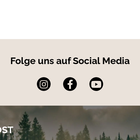
igkeit für jede Jagdsituation.
Polyamid Kontrastgewebe: 100% Polyester Futter: 100% Polye
Folge uns auf Social Media
OST