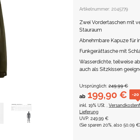
Artikelnummer:
2045779
Zwei Vordertaschen mit ve
Stauraum
Abnehmbare Kapuze für in
Funkgerättasche mit Schla
Wasserdichte, teilweise 
auch als Sitzkissen geeign
Ursprünglich:
249,99 €
199,90 €
-20
ab
inkl. 19% USt. ,
Versandkostenf
Lieferung
UVP
:
249,99 €
(Sie sparen
20%
, also
50,09 €