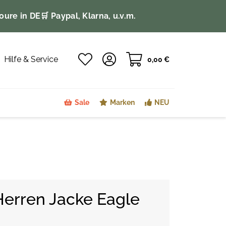
oure in DE
🛒 Paypal, Klarna, u.v.m.
Hilfe & Service
0,00 €
Sale
Marken
NEU
Herren Jacke Eagle