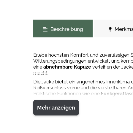
weitere Registerkarten anzeigen
Beschreibung
Merkma
Erlebe höchsten Komfort und zuverlässigen Sc
Witterungsbedingungen entwickelt und kombin
eine
abnehmbare Kapuze
verleihen der Jack
macht.
Die Jacke bietet ein angenehmes Innenklima 
Reißverschluss vorne und die verstellbaren 
Praktische Funktionen wie eine
Funkgerättas
geräumige
Vordertaschen
mit Taschenklappe 
Mehr anzeigen
Besonders praktisch ist die wasserdichte, t
werden kann. Weitere funktionale Merkmale s
zwei Netz-Innentaschen mit Reißverschluss. 
Die Eagle Winterjacke ist die perfekte Wahl fü