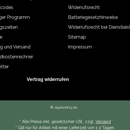
tcodes
Widerrufsrecht
äger Programm
Batteriegesetzhinweise
gszeiten
Widerrufsrecht bei Dienstlei
e
Sitemap
g und Versand
Impressum
dkostenrechner
tter
Vertrag widerrufen
© Jagdwelt24.de
* Alle Preise inkl. gesetzlicher USt., zzgl.
Versand
* Gilt nur für Artikel mit einer Lieferzeit von 1-2 Tagen.