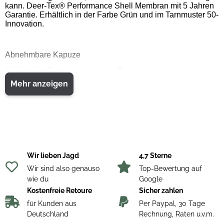
kann. Deer-Tex® Performance Shell Membran mit 5 Jahren
Garantie. Erhältlich in der Farbe Grün und im Tarnmuster 50-
Innovation.
Abnehmbare Kapuze
Senkrechte Brusttasche für das Funkgerät
Mehr anzeigen
Vorbereitet für Antennenöffnung
Verstärkung am Schulterbereich
2 Vordertaschen mit Verstärkung
Große horizontale Tasche mit ausklappbarem Schutz von
Büchse oder Fernglas
Wir lieben Jagd
4,7 Sterne
Weitenregulierung am Ärmelbündchen per Riemen mit
Klettverschluss
Wir sind also genauso
Top-Bewertung auf
wie du
Google
Verstärkung am hinteren Bereich
Kostenfreie Retoure
Sicher zahlen
Schnellzugriffs-Verschluss
für Kunden aus
Per Paypal, 30 Tage
Deutschland
Rechnung, Raten u.v.m.